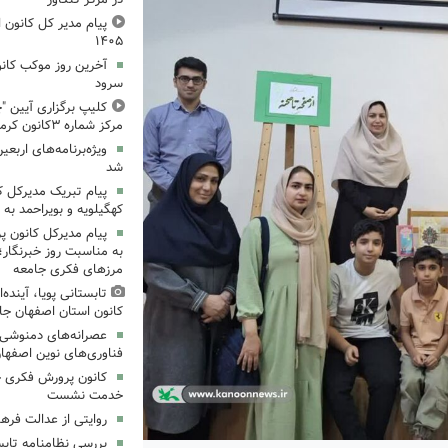
پیام مدیر کل کانون اس
۱۴۰۵
آخرین روز موکب کانو
سرود
کلیپ برگزاری آیین "چ
مرکز شماره ۳کانون کرمانشاه
ویژه‌برنامه‌های اربعی
شد
پیام تبریک مدیرکل 
کهگیلویه و بویراحمد به 
پیام مدیرکل کانون 
به مناسبت روز خبرنگار؛
مرزهای فکری جامعه
تابستانی پویا، آینده
کانون استان اصفهان جا
عصرانه‌های دمنوشی د
فناوری‌های نوین اصفها
کانون پرورش فکری خ
خدمت نشست
روایتی از عدالت فره
بررسی نظامنامه تابس