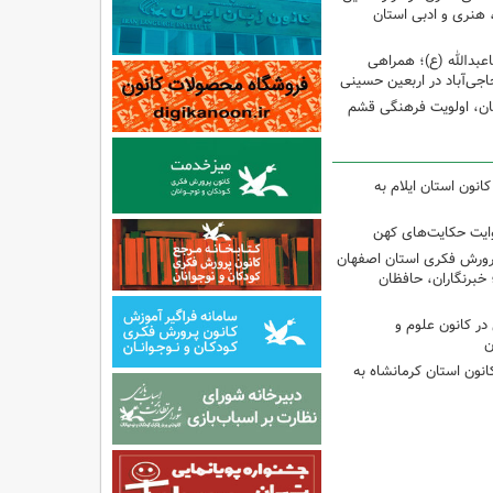
نری و ادبی استان
اعبدالله (ع)؛ همراهی
اجی‌آباد در اربعین حسینی
کان، اولویت فرهنگی قشم
انون استان ایلام به
وایت حکایت‌های کهن
پرورش فکری استان اصفهان
 خبرنگاران، حافظان
ر کانون علوم و
ن
انون استان کرمانشاه به