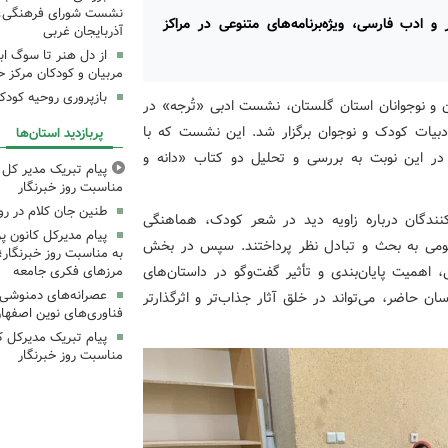
نشست شورای فرهنگی، ه
 ادب فارسی، ویژه‌برنامه‌های متنوعی در مراکز
آذربایجان غربی
از دل هنر تا سوگ اب
مربیان و کودکان مرکز ح
بازپروری روحیه کود
ن و نوجوانان استان گلستان، نشست ادبی «تُرجه» در
ادبیات کودک و نوجوان برگزار شد. این نشست که با
پربازدید استان‌ها
ر این نوبت به بررسی و تحلیل دو کتاب «دانه و
پیام تبریک مدیر کل ک
مناسبت روز خبرنگار
طنین جان کلام در ر
گان درباره زاویه دید در شعر کودک، هماهنگی
پیام مدیرکل کانون 
هومی به بحث و تبادل نظر پرداختند. سپس در بخش
به مناسبت روز خبرنگار؛
اهمیت پایان‌بندی و تأثیر گفت‌وگو در داستان‌های
مرزهای فکری جامعه
عصرانه‌های دمنوشی د
ان حاضر، می‌تواند در خلق آثار جذاب‌تر و اثرگذارتر
فناوری‌های نوین اصفها
پیام تبریک مدیرکل ک
مناسبت روز خبرنگار