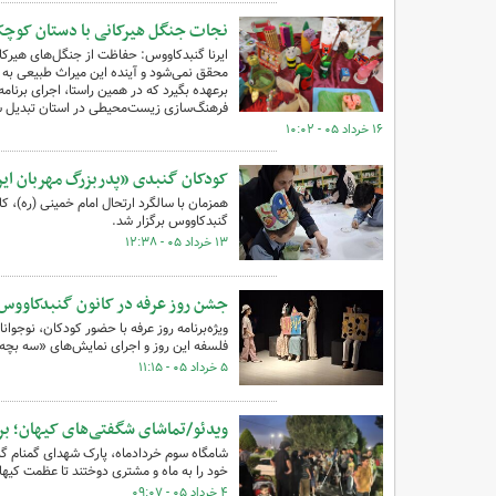
نجات جنگل هیرکانی با دستان کوچک 
ایرنا گنبدکاووس: حفاظت از جنگل‌های هیرکا
محقق نمی‌شود و آینده این میراث طبیعی به 
برعهده بگیرد که در همین راستا، اجرای برنامه
فرهنگ‌سازی زیست‌محیطی در استان تبدیل 
۱۶ خرداد ۰۵ - ۱۰:۰۲
کودکان گنبدی «پدربزرگ مهربان ایر
همزمان با سالگرد ارتحال امام خمینی (ره)، 
گنبدکاووس برگزار شد.
۱۳ خرداد ۰۵ - ۱۲:۳۸
جشن روز عرفه در کانون گنبدکاووس 
ویژه‌برنامه روز عرفه با حضور کودکان، نوجوانا
فلسفه این روز و اجرای نمایش‌های «سه بچه
۵ خرداد ۰۵ - ۱۱:۱۵
ویدئو/تماشای شگفتی‌های کیهان؛ ب
شامگاه سوم خردادماه، پارک شهدای گمنام گنب
خود را به ماه و مشتری دوختند تا عظمت کیه
۴ خرداد ۰۵ - ۰۹:۰۷