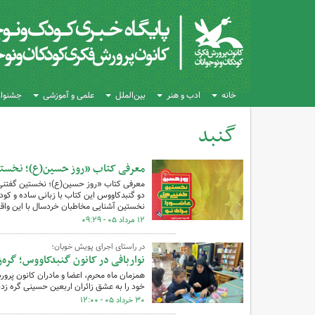
خانه
ادب و هنر
بین‌الملل
علمی و آموزشی
جشنواره
گنبد
کل اخبار:109
معرفی کتاب «روز حسین(ع)؛ نخستین
معرفی کتاب «روز حسین(ع)؛ نخستین گفتنی‌ه
دو گنبدکاووس این کتاب با زبانی ساده و کود
نخستین آشنایی مخاطبان خردسال با این واقعه
۱۲ مرداد ۰۵ - ۰۹:۲۹
در راستای اجرای پویش خوبان؛
نواربافی در کانون گنبدکاووس؛ گره‌
خود را به عشق زائران اربعین حسینی گره زدند 
۳۰ خرداد ۰۵ - ۱۲:۰۰