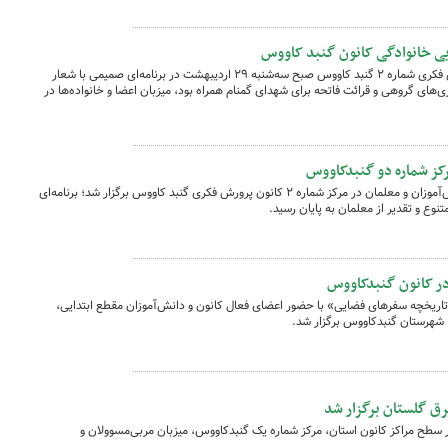
یی خانوادگی کانون گنبد کاووس
به مناسبت هفته ملی جمعیت، کانون پرورش فکری شماره ۲ گنبد کاووس صبح سه‌شنبه ۲۹ اردیبهشت در برنامه‌ای صمیمی با شعار
ی‌های گروهی و قرائت فاتحه برای شهدای گمنام همراه بود، میزبان اعضا و خانواده‌ها در
کز شماره دو گنبدکاووس
اختتامیه طرح «کانون مدرسه» با حضور دانش‌آموزان و معلمان در مرکز شماره ۲ کانون پرورش فکری گنبد کاووس برگزار شد؛ برنامه‌ای
تنوع و تقدیر از معلمان به پایان رسید.
ر کانون گنبدکاووس
ریخچه سفرهای فضایی» با حضور اعضای فعال کانون و دانش‌آموزان مقطع ابتدایی،
ق گلستان برگزار شد
سطح مراکز کانون استان، مرکز شماره یک گنبدکاووس، میزبان مربی‌مسوولان و