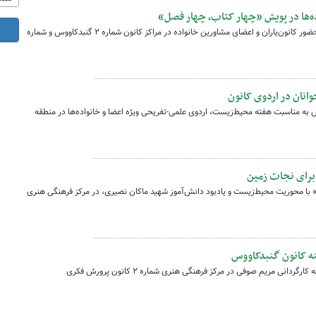
ه‌ها در پویش «چهار کتاب، چهار فصل»
پویش فرهنگی «چهار کتاب، چهار فصل» با حضور کانون‌یاران و اعضای مشاورین خانواده در مراکز کانون شماره ۲ گنبدکاووس و شماره
انان در اردوی کانون
نبدکاووس به مناسبت هفته محیط‌زیست، اردوی علمی‌-تفریحی ویژه اعضا و خانواده‌ها در منطقه
برای نجات زمین
 با محوریت محیط‌زیست و یادبود دانش‌آموز شهید ماکان نصیری، در مرکز فرهنگی هنری
 کانون گنبدکاووس
نمایش کودکانه «خروس زری، پیرهن پری» به کارگردانی مریم صوفی در مرکز فرهنگی هنری شماره ۲ کانون پرورش فکری