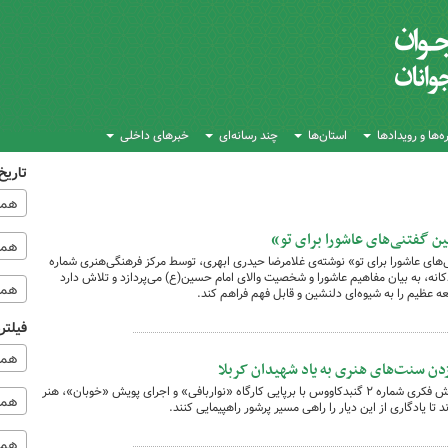
‌ها و رویدادها
استان‌ها
چند رسانه‌ای
خبرهای داخلی
تاریخ
همه
 گفتنی‌های عاشورا برای تو»
همه‌
ای عاشورا برای تو» نوشته‌ی غلامرضا حیدری ابهری، توسط مرکز فرهنگی‌هنری شماره
کانه، به بیان مفاهیم عاشورا و شخصیت والای امام حسین(ع) می‌پردازد و تلاش دارد
همه
 عظیم را به شیوه‌ای دلنشین و قابل فهم فراهم کند.
فیلتر
همه
زدن سنت‌های هنری به یاد شهیدان کربلا
همزمان ماه محرم، اعضا و مادران کانون پرورش فکری شماره ۲ گنبدکاووس با برپایی کارگاه «نواربافی» و اجرای پویش «خوبان»، هنر
همه 
تا یادگاری از این دیار را راهی مسیر پرشور راهپیمایی کنند.
همه