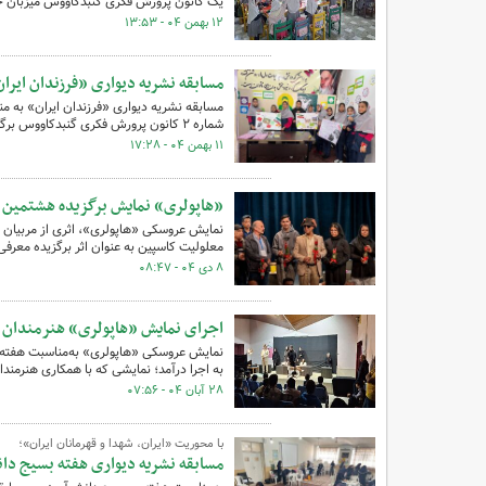
یک کانون پرورش فکری گنبدکاووس میزبان جمعی
۱۲ بهمن ۰۴ - ۱۳:۵۳
مسابقه نشریه دیواری «فرزندان ایران
مسابقه نشریه دیواری «فرزندان ایران» به م
شماره ۲ کانون پرورش فکری گنبدکاووس برگزار شد.
۱۱ بهمن ۰۴ - ۱۷:۲۸
«هاپولری» نمایش برگزیده هشتمین ج
نمایش عروسکی «هاپولری»، اثری از مربیان ک
معلولیت کاسپین به عنوان اثر برگزیده معرفی 
۸ دی ۰۴ - ۰۸:۴۷
اجرای نمایش «هاپولری» هنرمندان نا
به اجرا درآمد؛ نمایشی که با همکاری هنرمندان
۲۸ آبان ۰۴ - ۰۷:۵۶
با محوریت «ایران، شهدا و قهرمانان ایران»؛
مسابقه نشریه‌ دیواری هفته بسیج دا