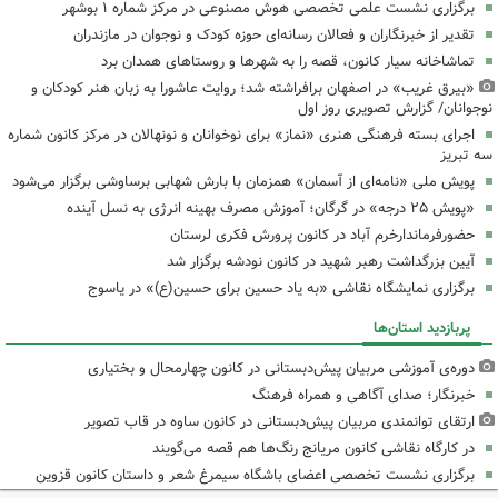
برگزاری نشست علمی تخصصی هوش مصنوعی در مرکز شماره ۱ بوشهر
تقدیر از خبرنگاران و فعالان رسانه‌ای حوزه کودک و نوجوان در مازندران
تماشاخانه سیار کانون، قصه را به شهرها و روستاهای همدان برد
«بیرق غریب» در اصفهان برافراشته شد؛ روایت عاشورا به زبان هنر کودکان و
نوجوانان/ گزارش تصویری روز اول
اجرای بسته فرهنگی هنری «نماز» برای نوخوانان و نونهالان در مرکز کانون شماره
سه تبریز
پویش ملی «نامه‌ای از آسمان» همزمان با بارش شهابی برساوشی برگزار می‌شود
«پویش ۲۵ درجه» در گرگان؛ آموزش مصرف بهینه انرژی به نسل آینده
حضورفرماندارخرم آباد در کانون پرورش فکری لرستان
آیین بزرگداشت رهبر شهید در کانون نودشه برگزار شد
برگزاری نمایشگاه نقاشی «به یاد حسین برای حسین(ع)» در یاسوج
پربازدید استان‌ها
دوره‌ی آموزشی مربیان پیش‌دبستانی در کانون چهارمحال و بختیاری
خبرنگار؛ صدای آگاهی و همراه فرهنگ
ارتقای توانمندی مربیان پیش‌دبستانی در کانون ساوه در قاب تصویر
در کارگاه نقاشی کانون مریانج رنگ‌ها هم قصه می‌گویند
برگزاری نشست تخصصی اعضای باشگاه سیمرغ شعر و داستان کانون قزوین