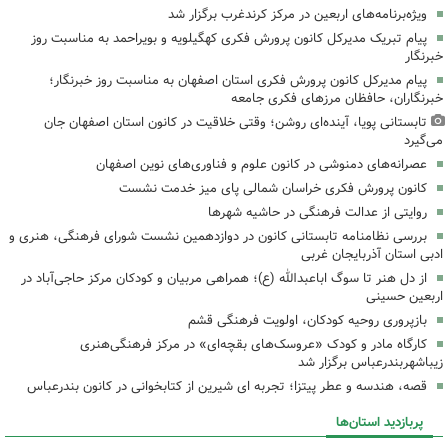
ویژه‌برنامه‌های اربعین در مرکز کرندغرب برگزار شد
پیام تبریک مدیرکل کانون پرورش فکری کهگیلویه و بویراحمد به مناسبت روز
خبرنگار
پیام مدیرکل کانون پرورش فکری استان اصفهان به مناسبت روز خبرنگار؛
خبرنگاران، حافظان مرزهای فکری جامعه
تابستانی پویا، آینده‌ای روشن؛ وقتی خلاقیت در کانون استان اصفهان جان
می‌گیرد
عصرانه‌های دمنوشی در کانون علوم و فناوری‌های نوین اصفهان
کانون پرورش فکری خراسان شمالی پای میز خدمت نشست
روایتی از عدالت فرهنگی در حاشیه شهرها
بررسی نظامنامه تابستانی کانون در دوازدهمین نشست شورای فرهنگی، هنری و
ادبی استان آذربایجان غربی
از دل هنر تا سوگ اباعبدالله (ع)؛ همراهی مربیان و کودکان مرکز حاجی‌آباد در
اربعین حسینی
بازپروری روحیه کودکان، اولویت فرهنگی قشم
کارگاه مادر و کودک «عروسک‌های بقچه‌ای» در مرکز فرهنگی‌هنری
زیباشهربندرعباس برگزار شد
قصه، هندسه و عطر پیتزا؛ تجربه ای شیرین از کتابخوانی در کانون بندرعباس
پربازدید استان‌ها