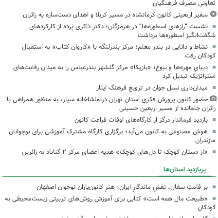
تعاونی مصرف فرهنگیان
سفیر اربعینی کانون کرمانشاه در مسیر کربلا و اهدای دست‌سازه به زائران
نشست “رازهای اسطوره‌ها” در هرمزگان؛ دکتر ذاکری پرده از کارکردهای
شگفت‌انگیز اسطوره‌ها برداشت
نشاط و دانایی در بندر معلم؛ مرکز بندرلنگه با «کاروان کتاب» به استقبال
کودکان رفت
دنیایِ مهره‌ها و نبوغ؛ «بازیکا» مرکز گلشهر بندرعباس را به میدان رقابت‌های
استراتژیک تبدیل کرد
میدان‌داری نسل جوان در ترویج فرهنگ ایثار
حضور کانون پرورش فکری استان تهران درتماشاخانه سیار، به منظور همراهی با
زائران جامانده از مسیر اربعین حسینی
بازدید فرماندار درگز از کارگاه‌های اوقات فراغت کانون
هوش مصنوعی به کانون می‌آید؛ برگزاری کارگاه مشترک آموزشی برای نوجوانان
مازندران
«از دستان کوچک تا دل‌های کوچک» هدیه اعضای مرکز ۲ گناباد به زائرین
پربازدید استان‌ها
بر قامتِ سفال، نقشِ ماندگارِ ایران؛ هنرِ کانون‌یاران نوجوان اصفهان
«طبیعت مال همه است» کتابی برای آموزش روش‌های تربیتی زیست‌محیطی به
کودکان