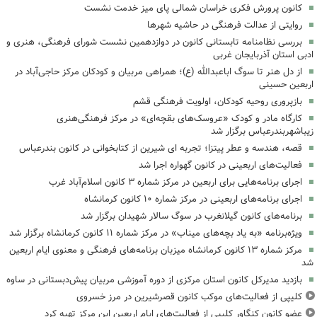
کانون پرورش فکری خراسان شمالی پای میز خدمت نشست
روایتی از عدالت فرهنگی در حاشیه شهرها
بررسی نظامنامه تابستانی کانون در دوازدهمین نشست شورای فرهنگی، هنری و
ادبی استان آذربایجان غربی
از دل هنر تا سوگ اباعبدالله (ع)؛ همراهی مربیان و کودکان مرکز حاجی‌آباد در
اربعین حسینی
بازپروری روحیه کودکان، اولویت فرهنگی قشم
کارگاه مادر و کودک «عروسک‌های بقچه‌ای» در مرکز فرهنگی‌هنری
زیباشهربندرعباس برگزار شد
قصه، هندسه و عطر پیتزا؛ تجربه ای شیرین از کتابخوانی در کانون بندرعباس
فعالیت‌های اربعینی در کانون گهواره اجرا شد
اجرای برنامه‌هایی برای اربعین در مرکز شماره ۳ کانون اسلام‌آباد غرب
اجرای برنامه‌های اربعینی در مرکز شماره ۱۰ کانون کرمانشاه
برنامه‌های کانون گیلانغرب در سوگ سالار شهیدان برگزار شد
ویژه‌برنامه «به یاد بچه‌های میناب» در مرکز شماره ۱۱ کانون کرمانشاه برگزار شد
مرکز شماره ۱۳ کانون کرمانشاه میزبان برنامه‌های فرهنگی و معنوی ایام اربعین
شد
بازدید مدیرکل کانون استان مرکزی از دوره آموزشی مربیان پیش‌دبستانی در ساوه
کلیپی از فعالیت‌های موکب کانون قصرشیرین در مرز خسروی
عضو کانون کنگاور کلیپی از فعالیت‌های ایام اربعین این مرکز تهیه کرد