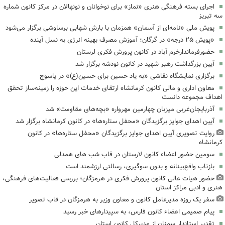
اجرای بسته فرهنگی هنری «نماز» برای نوخوانان و نونهالان در مرکز کانون شماره
سه تبریز
پویش ملی «نامه‌ای از آسمان» همزمان با بارش شهابی برساوشی برگزار می‌شود
«پویش ۲۵ درجه» در گرگان؛ آموزش مصرف بهینه انرژی به نسل آینده
حضورفرماندارخرم آباد در کانون پرورش فکری لرستان
آیین بزرگداشت رهبر شهید در کانون نودشه برگزار شد
برگزاری نمایشگاه نقاشی «به یاد حسین برای حسین(ع)» در یاسوج
معاون اداری و مالی کانون کرمانشاه ارتقای خدمات این حوزه را زمینه‌ساز تحقق
اهداف مجموعه دانست
آذربایجان‌غربی میزبان چهارمین مهرواره «بچه‌های مقاومت» شد
آیین اهدای جوایز برگزیدگان «محفل ستاره‌ها» در کانون کرمانشاه برگزار شد
روایت تصویری آیین اهدای جوایز برگزیدگان «محفل ستاره‌ها» در کانون
کرمانشاه
سومین حضور اعضاء کانون لارستان در قاب شب های همدلی
بازتاب واقع‌بینانه و بدون سوگیری، رسالتی ارزشمند است
حضور هیات عالی کانون پرورش فکری در هرمزگان؛ بررسی فعالیت‌های فرهنگی،
هنری و ادبی مراکز استان
سفر یک روزه مدیرعامل کانون و معاون وزیر به هرمزگان در قاب تصویر
پیام صمیمی اعضاء کانون فارس، به سپیدارهای خبر رسید
تقدیر استاندار سمنان از مدیرکل کانون استان