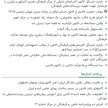
بازدید مدیرکل کانون آذربایجان شرقی از مرکز فرهنگی‌-هنری آذرشهر و رایزنی با
فرماندار جهت تقویت زیرساخت‌های فرهنگی
موکب حضرت قاسم ع کانون استان ایلام در پایانه مرزی مهران اربعین ۱۴۰۵
اجرای طرح «قاب یادبود عاشورایی؛ یک جمله، یک تصویر» در مرکز خوی
وقتی سجاده‌ها در کانون فراشبند به قصه امید تبدیل شد
«فستیوال تابستانه هنر» رنگ گرفت
سفر معاون توسعه کانون به بهار و کبودراهنگ؛ سفری برای توسعه عدالت
فرهنگی
بازدید مدیرکل آفرینش‌های فرهنگی کانون از موکب «میهمانان کوچک امام
حسین(ع)» در مرز تمرچین پیرانشهر
بازگشت به اصالت در عصر دیجیتال؛ مسابقه ملی «طراحی تمبر کودک» در
هرمزگان کلید خورد
سه ایستگاه پررفت‌وآمد دانایی در کانون فارس
پربازدید استان‌ها
بر قامتِ سفال، نقشِ ماندگارِ ایران؛ هنرِ کانون‌یاران نوجوان اصفهان
گام‌های بلند فارس در مسیر ساخت رویای علمی آینده ایران
«طبیعت مال همه است» کتابی برای آموزش روش‌های تربیتی زیست‌محیطی به
کودکان
اجرای دو ویژه‌برنامه علمی و فرهنگی در مرکز شماره ۳