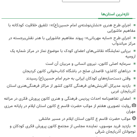
تازه‌ترین استان‌ها
اجرای طرح هنری «نشان‌نوشته‌ی امام حسین(ع)»؛ تلفیق خلاقیت کودکانه با
مفاهیم عاشورایی
اجرای طرح «سایه مهربانی»؛ پیوند مفاهیم عاشورایی با هنر نقش‌برجسته در
مرکز میاندوآب
برپایی نمایشگاه نقاشی‌های اعضای کودک با موضوع نماز در مرکز شماره یک
ارومیه
سرمایه اصلی کانون، نیروی انسانی و مربیان آن است
درناهای کاغذی؛ قاصدان صلح در باشگاه کتاب‌خوانی کانون کردیجان
وقتی دست‌سازه‌های کودکان ایرانی به حرم امام حسین(ع) رسیدند
بازدید مدیرکل آفرینش‌های فرهنگی کانون کشور از مراکز فرهنگی‌هنری استان
آذربایجان غربی
امضای تفاهم‌نامه احداث پردیس فرهنگی و هنری کانون پرورش فکری در مراغه
روایت تصویری هفتم از موکب حضرت قاسم ع کانون استان ایلام در پایانه مرزی
مهران
موکب حضرت قاسم ع کانون استان ایلام در مسیر عاشقی
بازدید فرید موسوی، نماینده مجلس از مجتمع کانون پرورش فکری کودکان و
نوجوانان آذربایجان شرقی