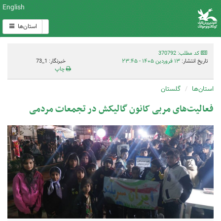
English
استان‌ها
کد مطلب: 370792
تاریخ انتشار:
۱۳ فروردین ۱۴۰۵ - ۲۳:۴۵
خبرنگار: 1_73
چاپ
استان‌ها
گلستان
فعالیت‌های مربی کانون گالیکش در تجمعات مردمی