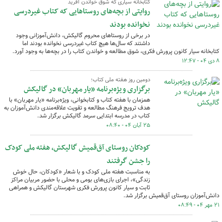
کتابخانه سیاری که شوق خواندن آفرید
روایتی از بچه‌های روستاهایی که کتاب غیردرسی‌
نخوانده بودند
در برخی از روستاهای محروم گالیکش، دانش‌آموزانی وجود
داشتند که سال‌ها هیچ کتاب غیردرسی نخوانده بودند اما
کتابخانه سیار کانون پرورش فکری، شوق مطالعه و خواندن کتاب را در بچه‌ها به وجود آورد.
۸ دی ۰۴ - ۱۲:۴۷
دومین روز هفته ملی کتاب؛
برگزاری ویژه‌برنامه «یار مهربان» در گالیکش
همزمان با هفته کتاب و کتابخوانی، ویژه‌برنامه «یار مهربان» با
هدف ترویج فرهنگ مطالعه و تقویت علاقه‌مندی دانش‌آموزان به
کتاب در مدرسه ابتدایی سرمد گالیکش برگزار شد.
۲۵ آبان ۰۴ - ۰۸:۴۰
کودکان روستای آق‌قمیش گالیکش، هفته ملی کودک
را جشن گرفتند
به مناسبت هفته ملی کودک و با شعار «کودکان، حال خوش
زندگی»، اجرای بازی‌های بومی و محلی با حضور مربیان مراکز
ثابت و سیار کانون پرورش فکری شهرستان گالیکش و همراهی
دانش‌آموزان روستای آق‌قمیش برگزار شد.
۲۱ مهر ۰۴ - ۰۸:۴۹