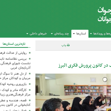
‌ها و رویدادها
استان‌ها
چند رسانه‌ای
خبرهای داخلی
تازه‌ترین استان‌ها
چاپ
روایتی از عدالت فره
بررسی نظامنامه تابس
نشست شورای فرهنگی، ه
در کانون پرورش فکری البرز
آذربایجان غربی
از دل هنر تا سوگ اب
مربیان و کودکان مرکز ح
بازپروری روحیه کود
کارگاه مادر و کودک 
مرکز فرهنگی‌هنری زیبا
قصه، هندسه و عطر پی
کتابخوانی در کانون بند
فعالیت‌های اربعینی د