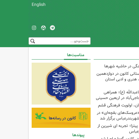
English
مناسبت‌ها
نگی در حاشیه شهرها
تانی کانون در دوازدهمین
نری و ادبی استان
اعبدالله (ع)؛ همراهی
اجی‌آباد در اربعین حسینی
کان، اولویت فرهنگی قشم
«عروسک‌های بقچه‌ای» در
شهربندرعباس برگزار شد
تزا؛ تجربه ای شیرین از
رعباس
پیوندها
ر کانون گهواره اجرا شد