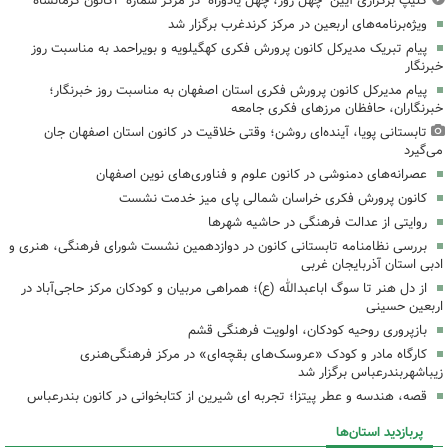
کلیپ برگزاری آیین "چهل روز، چهل یادوراه" در مرکز شماره ۳کانون کرمانشاه
ویژه‌برنامه‌های اربعین در مرکز کرندغرب برگزار شد
پیام تبریک مدیرکل کانون پرورش فکری کهگیلویه و بویراحمد به مناسبت روز
خبرنگار
پیام مدیرکل کانون پرورش فکری استان اصفهان به مناسبت روز خبرنگار؛
خبرنگاران، حافظان مرزهای فکری جامعه
تابستانی پویا، آینده‌ای روشن؛ وقتی خلاقیت در کانون استان اصفهان جان
می‌گیرد
عصرانه‌های دمنوشی در کانون علوم و فناوری‌های نوین اصفهان
کانون پرورش فکری خراسان شمالی پای میز خدمت نشست
روایتی از عدالت فرهنگی در حاشیه شهرها
بررسی نظامنامه تابستانی کانون در دوازدهمین نشست شورای فرهنگی، هنری و
ادبی استان آذربایجان غربی
از دل هنر تا سوگ اباعبدالله (ع)؛ همراهی مربیان و کودکان مرکز حاجی‌آباد در
اربعین حسینی
بازپروری روحیه کودکان، اولویت فرهنگی قشم
کارگاه مادر و کودک «عروسک‌های بقچه‌ای» در مرکز فرهنگی‌هنری
زیباشهربندرعباس برگزار شد
قصه، هندسه و عطر پیتزا؛ تجربه ای شیرین از کتابخوانی در کانون بندرعباس
پربازدید استان‌ها