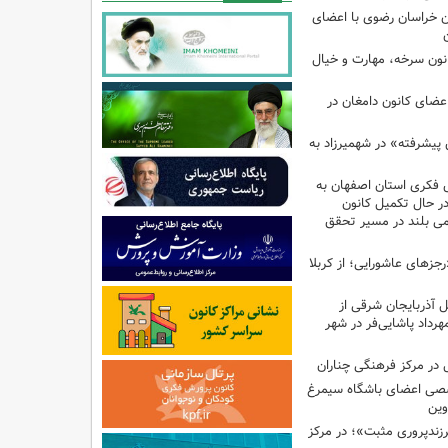
 خراسان رضوی با اعضای
کانون سرخه، مهارت و خیال
اعضای کانون دامغان در
 پیشرفته» در شهمیرزاد به
 فکری استان اصفهان به
 در حال تکمیل کانون
امی بلند در مسیر تحقق
رجزهای عاشورایی؛ از کربلا
ل آذربایجان شرقی از
هرداد پاشایی‌فر در شهر
در مرکز فرهنگی چناران
صی اعضای باشگاه سیمرغ
وین
پروری مثبت»؛ در مرکز