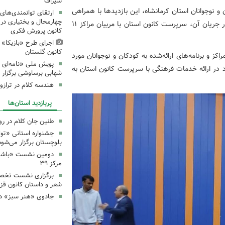
سیراف
 نوجوانان استان کرمانشاه، این بازدیدها با همراهی
ارتقای توانمندی‌های
چهارمحال و بختیاری در
رحمت غلامی کارشناس هنرهای نمایشی، صورت گرفت و در جریان آن، سرپرست کانون استان با مربیان مراکز ۱۱
کانون پرورش فکری
اجرای طرح «بازیکا» 
کانون گلستان
ز و برنامه‌های ارائه‌شده به کودکان و نوجوانان مورد
پویش ملی «نامه‌ای ا
د در ارائه خدمات فرهنگی با سرپرست کانون استان به
شهابی برساوشی برگزار 
هندسه کلام در تراز
پربازدید استان‌ها
طنین جان کلام در ر
جشنواره استانی «تو
بلوچستان برگزار می‌شود
دومین نشست «باشگاه
مرکز ۳۹
برگزاری نشست تخص
شعر و داستان کانون قز
جادوی «هنر سبز» در