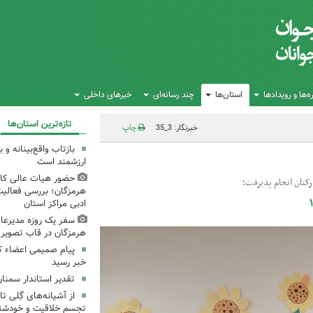
‌ها و رویدادها
استان‌ها
چند رسانه‌ای
خبرهای داخلی
تازه‌ترین استان‌ها
خبرنگار: 3_35
چاپ
بازتاب واقع‌بینانه و
ارزشمند است
حضور هیات عالی کان
کنان انجام پذیرفت؛
هرمزگان؛ بررسی فعالی
ادبی مراکز استان
سفر یک روزه مدیرعام
هرمزگان در قاب تصویر
پیام صمیمی اعضاء ک
خبر رسید
تقدیر استاندار سمنان
از آشیانه‌های گِلی 
تجسم خلاقیت و خودشنا