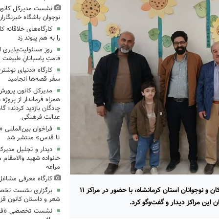
نشست مدیرکل کانون
نوجوان باشگاه خبرنگاران
کارگاه‌های خلاقانه 
را به هم پیوند زد
روزِ مسئولیت‌پذیریِ 
قامتِ پاسبانانِ طبیعت
کارگاه «دنیای نوشتن
سفر قصه‌ها انجامید
مدیرکل کانون پرورش
همراه فرماندار از پروژه
چادگان بازدید کردند؛ گ
عدالت فرهنگی
فراخوان بین‌المللی «
تا قدس» منتشر شد
دیدار و تجلیل مدیرک
خانواده شهید والامقام م
مراغه
کارگاه معرفی مشاغل 
منیژه‌السادات حسینی، سرپرست کانون پرورش فکری کودکان و نوجوانان استان کرمانشاه، با حضور در مراکز ۱۱
برگزاری نشست تخص
شعر و داستان کانون قز
نشست تخصصی «فرزند