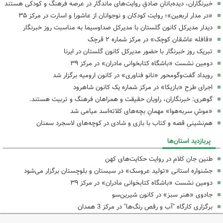
خبرنگاران، دیده‌بانانِ صادقِ روایت‌های ماندگار در عرصه فرهنگ و کودکی هستند
«در مدار اربعین»؛ روایت کودکان و نوجوانان از عاشورا و اسارت در مرکز ۳۵
دیدار مدیرکل کانون گلستان با مدیرکل صداوسیما به مناسبت روز خبرنگار
«قافله عاشقان کوچک» در مرکز شماره ۲ قرچک
تبریک روز خبرنگار با حضور مدیرکل کانون گلستان در ایرنا
دومین نشست «باشگاه کتابخوانی مادران» در مرکز ۳۹
رویداد گفت‌وگومحور «نانو فناوری» در کانون ارومیه برگزار شد
اجرای طرح «بازیکا» در مرکز شماره یک کانون شاهرود
گوهری: خبرنگاران، راویان حقیقت و همراهان فرهنگ و تربیت هستند.
«موشِ سربه‌هوا» مهمانِ بچه‌های کلاته‌اسد میامی شد
هم‌نشینیِ قصه و کتاب با بازی و شادی در کوچه‌های لاسجرد سمنان
پربازدید استان‌ها
طنین جان کلام در روایت حکایت‌های کهن
جشنواره استانی «تولید عروسک» در سیستان و بلوچستان برگزار می‌شود
دومین نشست «باشگاه کتابخوانی مادران» در مرکز ۳۹
جادوی «هنر سبز» در کانون شیرین‌سو
برگزاری کارگاه "آب و رقص رنگ‌ها" در مرکز 3 همدان