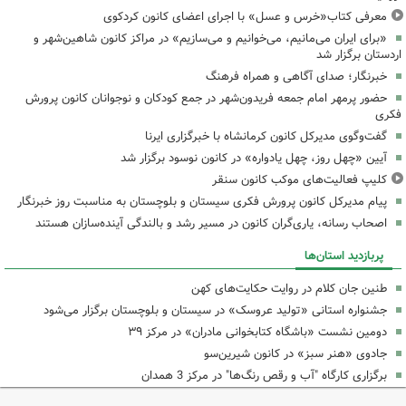
معرفی کتاب«خرس و عسل» با اجرای اعضای کانون کردکوی
«برای ایران می‌مانیم، می‌خوانیم و می‌سازیم» در مراکز کانون شاهین‌شهر و
اردستان برگزار شد
خبرنگار؛ صدای آگاهی و همراه فرهنگ
حضور پرمهر امام جمعه فریدون‌شهر در جمع کودکان و نوجوانان کانون پرورش
فکری
گفت‌وگوی مدیرکل کانون کرمانشاه با خبرگزاری ایرنا
آیین «چهل روز، چهل یادواره» در کانون نوسود برگزار شد
کلیپ فعالیت‌های موکب کانون سنقر
پیام مدیرکل کانون پرورش فکری سیستان و بلوچستان به مناسبت روز خبرنگار
اصحاب رسانه، یاری‌گران کانون در مسیر رشد و بالندگی آینده‌سازان هستند
پربازدید استان‌ها
طنین جان کلام در روایت حکایت‌های کهن
جشنواره استانی «تولید عروسک» در سیستان و بلوچستان برگزار می‌شود
دومین نشست «باشگاه کتابخوانی مادران» در مرکز ۳۹
جادوی «هنر سبز» در کانون شیرین‌سو
برگزاری کارگاه "آب و رقص رنگ‌ها" در مرکز 3 همدان