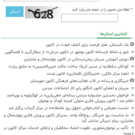
*
لطفا متن تصویر را در جعبه متن وارد کنید
تازه‌ترین استان‌ها
یک تابستان، هزار فرصت برای کشف خودت در کانون
شور و نشاط تابستانه کانون بوشهر در «کوی سرتل»؛ از سفال‌گری تا قصه‌گویی
دوره‌ی آموزشی مربیان پیش‌دبستانی در کانون چهارمحال و بختیاری
کودکان سلطانیه در مسیر کربلا؛ ساخت ماکت «بین‌الحرمین» به عشق زیارت
اعضا مرکز دالکی، «خبرنگاران افتخاری» کانون شدند
خبرنگاری و رسانه در قاب فعالیت‌های فرهنگی کانون خوزستان
مربیان و اعضای کانون کنگاور پای کار اجتماعات مردمی
فراخوان نخستین جشنواره مردمی-رسانه‌ای «هی‌یاری» در کهگیلویه و بویراحمد
اعلام شد / کانون پرورش فکری متولی کمیته کودک و نوجوان
نشست معرفتی و کتاب‌خوانی «چهل روز عاشقانه» در مرکز گرماب برگزار شد
به مناسبت روز خبرنگار، روح‌الله واحد، مدیرکل کانون پرورش فکری چهارمحال و
بختیاری، پیام تبریکی منتشر کرد
تأکید بر نوجوان‌محوری، تقویت اعتماد مخاطبان و ارتقای خدمات مراکز کانون در
ارومیه