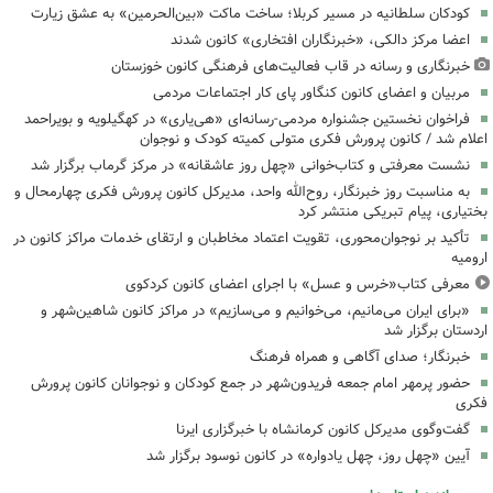
کودکان سلطانیه در مسیر کربلا؛ ساخت ماکت «بین‌الحرمین» به عشق زیارت
اعضا مرکز دالکی، «خبرنگاران افتخاری» کانون شدند
خبرنگاری و رسانه در قاب فعالیت‌های فرهنگی کانون خوزستان
مربیان و اعضای کانون کنگاور پای کار اجتماعات مردمی
فراخوان نخستین جشنواره مردمی-رسانه‌ای «هی‌یاری» در کهگیلویه و بویراحمد
اعلام شد / کانون پرورش فکری متولی کمیته کودک و نوجوان
نشست معرفتی و کتاب‌خوانی «چهل روز عاشقانه» در مرکز گرماب برگزار شد
به مناسبت روز خبرنگار، روح‌الله واحد، مدیرکل کانون پرورش فکری چهارمحال و
بختیاری، پیام تبریکی منتشر کرد
تأکید بر نوجوان‌محوری، تقویت اعتماد مخاطبان و ارتقای خدمات مراکز کانون در
ارومیه
معرفی کتاب«خرس و عسل» با اجرای اعضای کانون کردکوی
«برای ایران می‌مانیم، می‌خوانیم و می‌سازیم» در مراکز کانون شاهین‌شهر و
اردستان برگزار شد
خبرنگار؛ صدای آگاهی و همراه فرهنگ
حضور پرمهر امام جمعه فریدون‌شهر در جمع کودکان و نوجوانان کانون پرورش
فکری
گفت‌وگوی مدیرکل کانون کرمانشاه با خبرگزاری ایرنا
آیین «چهل روز، چهل یادواره» در کانون نوسود برگزار شد