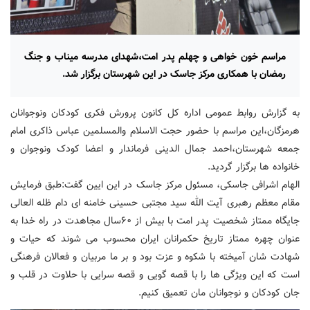
مراسم خون خواهی و چهلم پدر امت،شهدای مدرسه میناب و جنگ
رمضان با همکاری مرکز جاسک در این شهرستان برگزار شد.
به گزارش روابط عمومی اداره کل کانون پرورش فکری کودکان ونوجوانان
هرمزگان،این مراسم با حضور حجت الاسلام والمسلمین عباس ذاکری امام
جمعه شهرستان،احمد جمال الدینی فرماندار و اعضا کودک ونوجوان و
خانواده ها برگزار گردید.
الهام اشرافی جاسکی، مسئول مرکز جاسک در این ایین گفت:طبق فرمایش
مقام معظم رهبری آیت الله سید مجتبی حسینی خامنه ای دام ظله العالی
جایگاه ممتاز شخصیت پدر امت با بیش از ۶۰سال مجاهدت در راه خدا به
عنوان چهره ممتاز تاریخ حکمرانان ایران محسوب می شوند که حیات و
شهادت شان آمیخته با شکوه و عزت بود و بر ما مربیان و فعالان فرهنگی
است که این ویژگی ها را با قصه گویی و قصه سرایی با حلاوت در قلب و
جان کودکان و نوجوانان مان تعمیق کنیم.