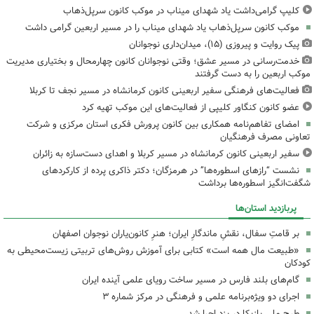
کلیپ گرامی‌داشت یاد شهدای میناب در موکب کانون سرپل‌ذهاب
موکب کانون سرپل‌ذهاب یاد شهدای میناب را در مسیر اربعین گرامی داشت
پیک روایت و پیروزی (۱۵)، میدان‌داری نوجوانان
خدمت‌رسانی در مسیر عشق؛ وقتی نوجوانان کانون چهارمحال و بختیاری مدیریت
موکب اربعین را به دست گرفتند
فعالیت‌های فرهنگی سفیر اربعینی کانون کرمانشاه در مسیر نجف تا کربلا
عضو کانون کنگاور کلیپی از فعالیت‌های این موکب تهیه کرد
امضای تفاهم‌نامه همکاری بین کانون پرورش فکری استان مرکزی و شرکت
تعاونی مصرف فرهنگیان
سفیر اربعینی کانون کرمانشاه در مسیر کربلا و اهدای دست‌سازه به زائران
نشست “رازهای اسطوره‌ها” در هرمزگان؛ دکتر ذاکری پرده از کارکردهای
شگفت‌انگیز اسطوره‌ها برداشت
پربازدید استان‌ها
بر قامتِ سفال، نقشِ ماندگارِ ایران؛ هنرِ کانون‌یاران نوجوان اصفهان
«طبیعت مال همه است» کتابی برای آموزش روش‌های تربیتی زیست‌محیطی به
کودکان
گام‌های بلند فارس در مسیر ساخت رویای علمی آینده ایران
اجرای دو ویژه‌برنامه علمی و فرهنگی در مرکز شماره ۳
طرح ملی بازیکا در یزد اجرا شد