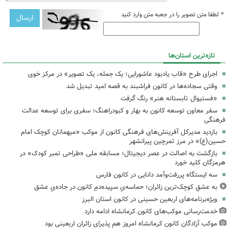
*
لطفا متن تصویر را در جعبه متن وارد کنید
تازه‌ترین استان‌ها
اجرای طرح «قاب یادبود عاشورایی؛ یک جمله، یک تصویر» در مرکز خوی
وقتی سجاده‌ها در کانون فراشبند به قصه امید تبدیل شد
«فستیوال تابستانه هنر» رنگ گرفت
سفر معاون توسعه کانون به بهار و کبودراهنگ؛ سفری برای توسعه عدالت
فرهنگی
بازدید مدیرکل آفرینش‌های فرهنگی کانون از موکب «میهمانان کوچک امام
حسین(ع)» در مرز تمرچین پیرانشهر
بازگشت به اصالت در عصر دیجیتال؛ مسابقه ملی «طراحی تمبر کودک» در
هرمزگان کلید خورد
سه ایستگاه پررفت‌وآمد دانایی در کانون فارس
به عشقِ کوچک‌ترین زائران؛ حماسه‌یِ سپیده‌دمِ کانون در جاده‌یِ عشق
ویژه‌برنامه‌های اربعین حسینی در کانون استان البرز
خدمت‌رسانی موکب‌های کانون کرمانشاه ادامه دارد
موکب آزادگان کانون کرمانشاه امروز هم پذیرای زائران اربعینی بود