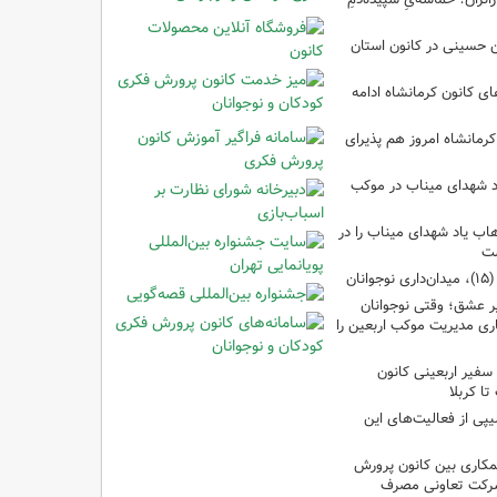
ین حسینی در کانون استان
 کانون کرمانشاه ادامه
کرمانشاه امروز هم پذیرای
د شهدای میناب در موکب
ب یاد شهدای میناب را در
شت
ان
 عشق؛ وقتی نوجوانان
ری مدیریت موکب اربعین را
سفیر اربعینی کانون
ا کربلا
یپی از فعالیت‌های این
مکاری بین کانون پرورش
شرکت تعاونی مصرف