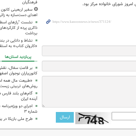
فرهنگیان
مروز شورای خانواده مرکز بود.
سفیر اربعینی کانون ک
اهدای دست‌سازه به زائر
نشست “رازهای اسطوره
ذاکری پرده از کارکردهای
برداشت
نشاط و دانایی در بند
«کاروان کتاب» به استق
پربازدید استان‌ها
بر قامتِ سفال، نقشِ م
کانون‌یاران نوجوان اصفه
«طبیعت مال همه اس
روش‌های تربیتی زیست‌
گام‌های بلند فارس 
آینده ایران
اجرای دو ویژه‌برنامه
شماره ۳
طرح ملی بازیکا در یز