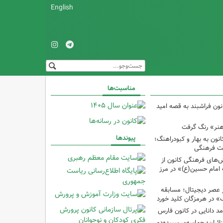
English
مناسبت‌ها
نون فراشبند به قصه امید
هنر» رنگ گرفت
پیوندها
ون به بهار و کبودراهنگ؛
ت فرهنگی
ش‌های فرهنگی کانون از
امام حسین(ع)» در مرز
 عصر دیجیتال؛ مسابقه
 در هرمزگان کلید خورد
مد دانایی در کانون فارس
ئران؛ حماسه‌یِ سپیده‌دمِ