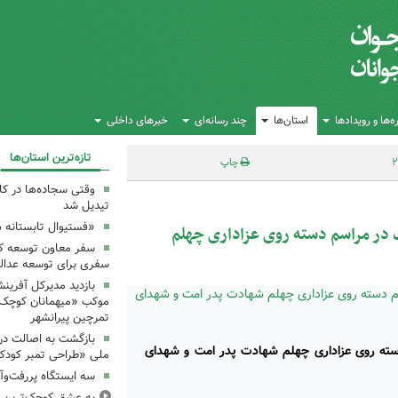
‌ها و رویدادها
استان‌ها
چند رسانه‌ای
خبرهای داخلی
تازه‌ترین استان‌ها
چاپ
وقتی سجاده‌ها در کا
تیدیل شد
«فستیوال تابستانه 
 در مراسم دسته روی عزاداری چهلم
سفر معاون توسعه کان
سفری برای توسعه عدال
بازدید مدیرکل آفرین
موکب «میهمانان کوچک 
تمرچین پیرانشهر
بازگشت به اصالت در
سته روی عزاداری چهلم شهادت پدر امت و شهدای
ملی «طراحی تمبر کودک»
سه ایستگاه پررفت‌وآ
به عشقِ کوچک‌ترین زا