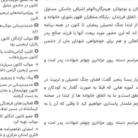
کانون در جاده‌یِ عشق
ان و نوجوانان هرمزگان؛الهام اشرافی جاسکی مسئول
ویژه‌برنامه‌های اربع
فاق فرزندان ،پایگاه منتظران ظهور،شورای خانواده و
البرز
از ابتدا جنگ تحمیلی رمضان تا کنون در همه برنامه
خدمت‌رسانی موکب‌های
دارد
 که این حضور موید بیعت آنها با فرزند صالح پدر
موکب آزادگان کانون 
لعالی و هم برای خونخواهی شهدای مان از دشمن
زائران اربعینی بود
کلیپ گرامی‌داشت یا
کانون سرپل‌ذهاب
موکب کانون سرپل‌ذها
مسیر اربعین گرامی دا
پیک روایت و پیروزی (۱۵)، میدان‌داری نوجوان
یار یسنا رنجبر گفت: فضای جنگ تحمیلی و تربیت در
خدمت‌رسانی در مسیر
آموزه هایی که قبلا به صورت گفتار به کودکان و
کانون چهارمحال و بختیا
ق است.و ما به اتفاق خانواده ها از ابتدا در صحنه
به دست گرفتند
م علمدار پاسداری خواهیم کرد تا وقتی که آن را به
فعالیت‌های فرهنگی 
کرمانشاه در مسیر نجف ت
عضو کانون کنگاور کل
موکب تهیه کرد
امضای تفاهم‌نامه ه
فکری استان مرکزی و 