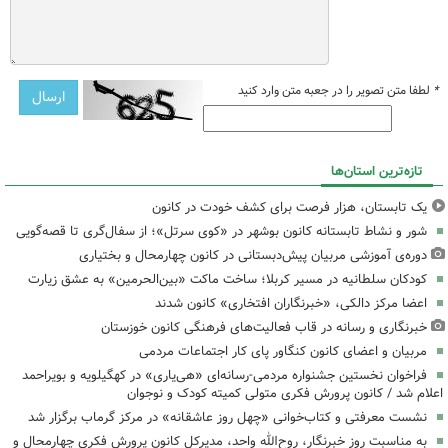
*
لطفا متن تصویر را در جعبه متن وارد کنید
تازه‌ترین استان‌ها
یک تابستان، هزار فرصت برای کشف خودت در کانون
شور و نشاط تابستانه کانون بوشهر در «کوی سرتل»؛ از سفال‌گری تا قصه‌گویی
دوره‌ی آموزشی مربیان پیش‌دبستانی در کانون چهارمحال و بختیاری
کودکان سلطانیه در مسیر کربلا؛ ساخت ماکت «بین‌الحرمین» به عشق زیارت
اعضا مرکز دالکی، «خبرنگاران افتخاری» کانون شدند
خبرنگاری و رسانه در قاب فعالیت‌های فرهنگی کانون خوزستان
مربیان و اعضای کانون کنگاور پای کار اجتماعات مردمی
فراخوان نخستین جشنواره مردمی-رسانه‌ای «هی‌یاری» در کهگیلویه و بویراحمد
اعلام شد / کانون پرورش فکری متولی کمیته کودک و نوجوان
نشست معرفتی و کتاب‌خوانی «چهل روز عاشقانه» در مرکز گرماب برگزار شد
به مناسبت روز خبرنگار، روح‌الله واحد، مدیرکل کانون پرورش فکری چهارمحال و