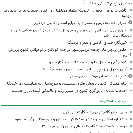
بختیاری، پیام تبریکی منتشر کرد
تأکید بر نوجوان‌محوری، تقویت اعتماد مخاطبان و ارتقای خدمات مراکز کانون در
ارومیه
معرفی کتاب«خرس و عسل» با اجرای اعضای کانون کردکوی
«برای ایران می‌مانیم، می‌خوانیم و می‌سازیم» در مراکز کانون شاهین‌شهر و
اردستان برگزار شد
خبرنگار؛ صدای آگاهی و همراه فرهنگ
حضور پرمهر امام جمعه فریدون‌شهر در جمع کودکان و نوجوانان کانون پرورش
فکری
گفت‌وگوی مدیرکل کانون کرمانشاه با خبرگزاری ایرنا
آیین «چهل روز، چهل یادواره» در کانون نوسود برگزار شد
کلیپ فعالیت‌های موکب کانون سنقر
پیام مدیرکل کانون پرورش فکری سیستان و بلوچستان به مناسبت روز خبرنگار
اصحاب رسانه، یاری‌گران کانون در مسیر رشد و بالندگی آینده‌سازان هستند
پربازدید استان‌ها
طنین جان کلام در روایت حکایت‌های کهن
جشنواره استانی «تولید عروسک» در سیستان و بلوچستان برگزار می‌شود
دومین نشست «باشگاه کتابخوانی مادران» در مرکز ۳۹