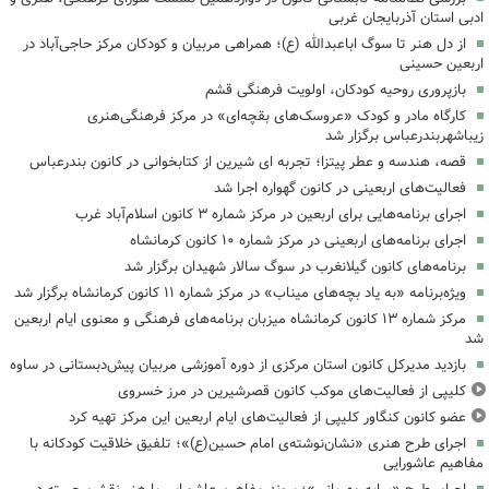
ادبی استان آذربایجان غربی
از دل هنر تا سوگ اباعبدالله (ع)؛ همراهی مربیان و کودکان مرکز حاجی‌آباد در
اربعین حسینی
بازپروری روحیه کودکان، اولویت فرهنگی قشم
کارگاه مادر و کودک «عروسک‌های بقچه‌ای» در مرکز فرهنگی‌هنری
زیباشهربندرعباس برگزار شد
قصه، هندسه و عطر پیتزا؛ تجربه ای شیرین از کتابخوانی در کانون بندرعباس
فعالیت‌های اربعینی در کانون گهواره اجرا شد
اجرای برنامه‌هایی برای اربعین در مرکز شماره ۳ کانون اسلام‌آباد غرب
اجرای برنامه‌های اربعینی در مرکز شماره ۱۰ کانون کرمانشاه
برنامه‌های کانون گیلانغرب در سوگ سالار شهیدان برگزار شد
ویژه‌برنامه «به یاد بچه‌های میناب» در مرکز شماره ۱۱ کانون کرمانشاه برگزار شد
مرکز شماره ۱۳ کانون کرمانشاه میزبان برنامه‌های فرهنگی و معنوی ایام اربعین
شد
بازدید مدیرکل کانون استان مرکزی از دوره آموزشی مربیان پیش‌دبستانی در ساوه
کلیپی از فعالیت‌های موکب کانون قصرشیرین در مرز خسروی
عضو کانون کنگاور کلیپی از فعالیت‌های ایام اربعین این مرکز تهیه کرد
اجرای طرح هنری «نشان‌نوشته‌ی امام حسین(ع)»؛ تلفیق خلاقیت کودکانه با
مفاهیم عاشورایی