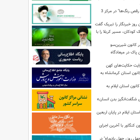
برگزاری کارگاه "آب و رقص رنگ‌ها" در مرکز 3
 روز خبرنگار را تبریک گفت
ودکان، مسیر کربلا را با
 کانون شیرین‌سو
 پاک در میعادگاه
وایت حکایت‌های کهن
انون استان کرمانشاه به
انون استان ایلام به
ی شگفت‌انگیز بدن انسان»
تان ایلام در پایان اربعین
ن کنگاور با آخرین اجرای
هل روز، چهل یادوراه" در