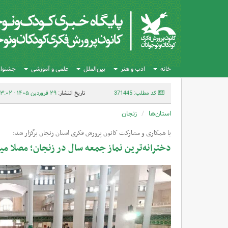
خانه
ادب و هنر
بین‌الملل
علمی و آموزشی
جشنواره
کد مطلب: 371445
تاریخ انتشار:
۲۹ فروردین ۱۴۰۵ - ۱۳:۰۲
استان‌ها
زنجان
با همکاری و مشارکت کانون پرورش فکری استان زنجان برگزار شد:
دخترانه‌ترین نماز جمعه سال در زنجان؛ مصلا می