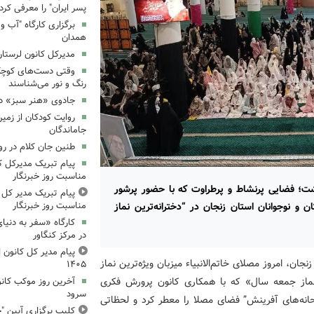
پسر ایران" را معرفی کرد
همدان
مدیرکل کانون لرستان
وقتی دست‌های کوچک ک
رنگ و نور می‌شناسند
جادوی «هنر سبز» در
روایت کودکان از زمین
جاماندگان
طنین جان کلام در ر
پیام تبریک مدیرکل ک
مناسبت روز خبرنگار
داشت؛ فضایی پرنشاط و پرطراوت که با حضور پرشور
پیام تبریک مدیر کل ک
 و نوجوانان استان زنجان در “دخترانه‌ترین نماز
مناسبت روز خبرنگار
کارگاه «سفر به دنیا
در مرکز کنگاور
پیام مدیر کل کانون اس
ن، امروز مصلای خاتم‌الانبیاء میزبان ویژه‌ترین نماز
۱۴۰۵
ن نماز جمعه سال» که با همکاری کانون پرورش فکری
آخرین روز موکب کانو
سرود
حانه‌های آفرینش” فضای مصلا را معطر کرد و لحظاتی
کلیپ برگزاری آیین "چ