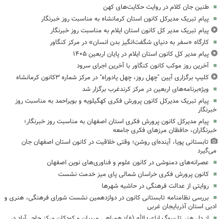
طنین جان کلام در روایت حکایت‌های کهن
پیام تبریک مدیرکل کانون استان کرمانشاه به مناسبت روز خبرنگار
پیام تبریک مدیر کل کانون استان ایلام به مناسبت روز خبرنگار
کارگاه «سفر به دنیای شگفت‌انگیز بدن انسان» در مرکز کنگاور
پیام مدیر کل کانون استان ایلام در پایان اربعین ۱۴۰۵
آخرین روز موکب کانون کنگاور با آخرین اجرای سرود
کلیپ برگزاری آیین "چهل روز، چهل یادوراه" در مرکز شماره ۳کانون کرمانشاه
ویژه‌برنامه‌های اربعین در مرکز کرندغرب برگزار شد
پیام تبریک مدیرکل کانون پرورش فکری کهگیلویه و بویراحمد به مناسبت روز
خبرنگار
پیام مدیرکل کانون پرورش فکری استان اصفهان به مناسبت روز خبرنگار؛
خبرنگاران، حافظان مرزهای فکری جامعه
تابستانی پویا، آینده‌ای روشن؛ وقتی خلاقیت در کانون استان اصفهان جان
می‌گیرد
عصرانه‌های دمنوشی در کانون علوم و فناوری‌های نوین اصفهان
کانون پرورش فکری خراسان شمالی پای میز خدمت نشست
روایتی از عدالت فرهنگی در حاشیه شهرها
بررسی نظامنامه تابستانی کانون در دوازدهمین نشست شورای فرهنگی، هنری و
ادبی استان آذربایجان غربی
از دل هنر تا سوگ اباعبدالله (ع)؛ همراهی مربیان و کودکان مرکز حاجی‌آباد در