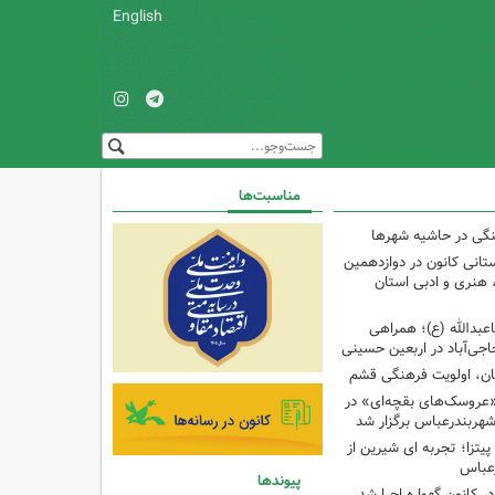
English
مناسبت‌ها
نگی در حاشیه شهرها
تانی کانون در دوازدهمین
نری و ادبی استان
اعبدالله (ع)؛ همراهی
اجی‌آباد در اربعین حسینی
کان، اولویت فرهنگی قشم
«عروسک‌های بقچه‌ای» در
شهربندرعباس برگزار شد
تزا؛ تجربه ای شیرین از
رعباس
پیوندها
ر کانون گهواره اجرا شد