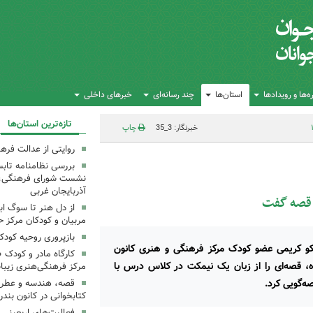
‌ها و رویدادها
استان‌ها
چند رسانه‌ای
خبرهای داخلی
تازه‌ترین استان‌ها
خبرنگار: 3_35
چاپ
روایتی از عدالت فره
بررسی نظامنامه تابس
نشست شورای فرهنگی، ه
آذربایجان غربی
 قصه گفت
از دل هنر تا سوگ اب
مربیان و کودکان مرکز ح
بازپروری روحیه کود
کو کریمی عضو کودک مرکز فرهنگی و هنری کانون
کارگاه مادر و کودک 
، قصه‌ای را از زبان یک نیمکت در کلاس درس با
مرکز فرهنگی‌هنری زیبا
‌گویی کرد.
قصه، هندسه و عطر پی
کتابخوانی در کانون بند
فعالیت‌های اربعینی د