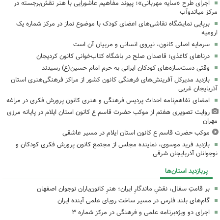
اجرای طرح «سایه مهربانی»؛ پیوند مفاهیم عاشورایی با هنر نقش‌برجسته در
مرکز میاندوآب
برپایی نمایشگاه نقاشی‌های اعضای کودک با موضوع نماز در مرکز شماره یک
ارومیه
سرمایه اصلی کانون، نیروی انسانی و مربیان آن است
درناهای کاغذی؛ قاصدان صلح در باشگاه کتاب‌خوانی کانون کردیجان
وقتی دست‌سازه‌های کودکان ایرانی به حرم امام حسین(ع) رسیدند
بازدید مدیرکل آفرینش‌های فرهنگی کانون کشور از مراکز فرهنگی‌هنری استان
آذربایجان غربی
امضای تفاهم‌نامه احداث پردیس فرهنگی و هنری کانون پرورش فکری در مراغه
روایت تصویری هفتم از موکب حضرت قاسم ع کانون استان ایلام در پایانه مرزی
مهران
موکب حضرت قاسم ع کانون استان ایلام در مسیر عاشقی
بازدید فرید موسوی، نماینده مجلس از مجتمع کانون پرورش فکری کودکان و
نوجوانان آذربایجان شرقی
پربازدید استان‌ها
بر قامتِ سفال، نقشِ ماندگارِ ایران؛ هنرِ کانون‌یاران نوجوان اصفهان
گام‌های بلند فارس در مسیر ساخت رویای علمی آینده ایران
اجرای دو ویژه‌برنامه علمی و فرهنگی در مرکز شماره ۳