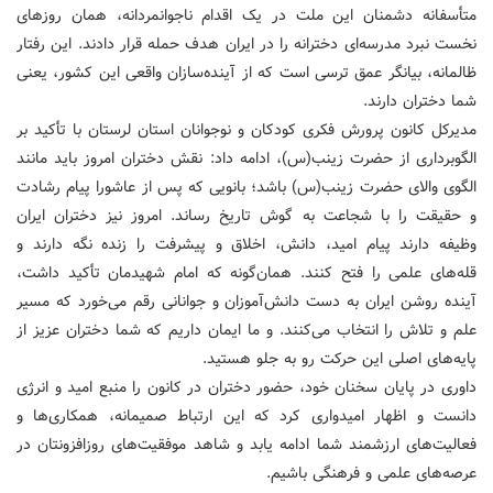
متأسفانه دشمنان این ملت در یک اقدام ناجوانمردانه، همان روزهای
نخست نبرد مدرسه‌ای دخترانه را در ایران هدف حمله قرار دادند. این رفتار
ظالمانه، بیانگر عمق ترسی است که از آینده‌سازان واقعی این کشور، یعنی
شما دختران دارند.
مدیرکل کانون پرورش فکری کودکان و نوجوانان استان لرستان با تأکید بر
الگوبرداری از حضرت زینب(س)، ادامه داد: نقش دختران امروز باید مانند
الگوی والای حضرت زینب(س) باشد؛ بانویی که پس از عاشورا پیام رشادت
و حقیقت را با شجاعت به گوش تاریخ رساند. امروز نیز دختران ایران
وظیفه دارند پیام امید، دانش، اخلاق و پیشرفت را زنده نگه دارند و
قله‌های علمی را فتح کنند. همان‌گونه که امام شهیدمان تأکید داشت،
آینده روشن ایران به دست دانش‌آموزان و جوانانی رقم می‌خورد که مسیر
علم و تلاش را انتخاب می‌کنند. و ما ایمان داریم که شما دختران عزیز از
پایه‌های اصلی این حرکت رو به جلو هستید.
داوری در پایان سخنان خود، حضور دختران در کانون را منبع امید و انرژی
دانست و اظهار امیدواری کرد که این ارتباط صمیمانه، همکاری‌ها و
فعالیت‌های ارزشمند شما ادامه یابد و شاهد موفقیت‌های روزافزونتان در
عرصه‌های علمی و فرهنگی باشیم.