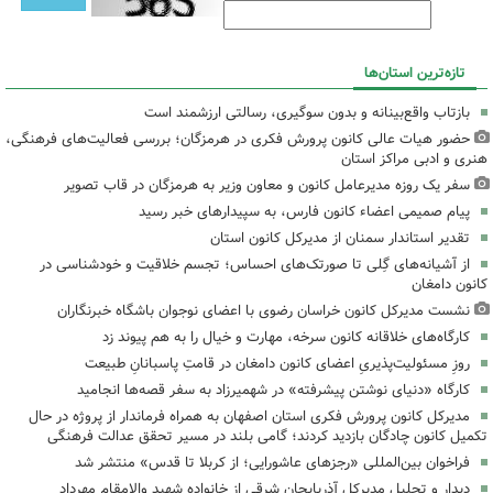
تازه‌ترین استان‌ها
بازتاب واقع‌بینانه و بدون سوگیری، رسالتی ارزشمند است
حضور هیات عالی کانون پرورش فکری در هرمزگان؛ بررسی فعالیت‌های فرهنگی،
هنری و ادبی مراکز استان
سفر یک روزه مدیرعامل کانون و معاون وزیر به هرمزگان در قاب تصویر
پیام صمیمی اعضاء کانون فارس، به سپیدارهای خبر رسید
تقدیر استاندار سمنان از مدیرکل کانون استان
از آشیانه‌های گِلی تا صورتک‌های احساس؛ تجسم خلاقیت و خودشناسی در
کانون دامغان
نشست مدیرکل کانون خراسان رضوی با اعضای نوجوان باشگاه خبرنگاران
کارگاه‌های خلاقانه کانون سرخه، مهارت و خیال را به هم پیوند زد
روزِ مسئولیت‌پذیریِ اعضای کانون دامغان در قامتِ پاسبانانِ طبیعت
کارگاه «دنیای نوشتن پیشرفته» در شهمیرزاد به سفر قصه‌ها انجامید
مدیرکل کانون پرورش فکری استان اصفهان به همراه فرماندار از پروژه در حال
تکمیل کانون چادگان بازدید کردند؛ گامی بلند در مسیر تحقق عدالت فرهنگی
فراخوان بین‌المللی «رجزهای عاشورایی؛ از کربلا تا قدس» منتشر شد
دیدار و تجلیل مدیرکل آذربایجان شرقی از خانواده شهید والامقام مهرداد