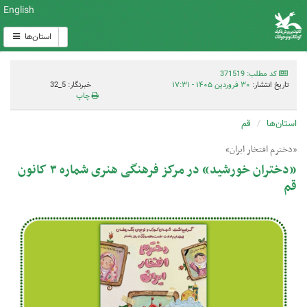
English
استان‌ها
کد مطلب: 371519
تاریخ انتشار:
۳۰ فروردین ۱۴۰۵ - ۱۷:۳۱
خبرنگار: 5_32
چاپ
استان‌ها
قم
«دخترم افتخار ایران»
«دختران خورشید» در مرکز فرهنگی هنری شماره ۳ کانون
قم