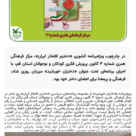
در چارچوب ویژه‌برنامه کشوری «دخترم افتخار ایران»، مرکز فرهنگی
هنری شماره ۳ کانون پرورش فکری کودکان و نوجوانان استان قم، با
اجرای برنامه‌ای تحت عنوان «دختران خورشید» میزبان روزی شاد،
فرهنگی و پرمعنا برای اعضای دختر خود بود.
ویژه‌برنامه «دختران خورشید» از مجموعه برنامه‌های سراسری «دخترم افتخار ایران» روز دختر در
مرکز فرهنگی هنری شماره ۳ کانون پرورش فکری کودکان و نوجوانان استان قم برگزار شد و با
انجام فعالیت های فرهنگی، هنری و ادبی، لحظاتی سرشار از یادگیری، احساس و همدلی را رقم
زد.
دربخشی از این ویژه برنامه کارشناسان
منابع طبیعی
با حضور در مرکز، درباره فواید درخت و
نقش آن در زندگی توضیح دادند و با طرح پرسش‌هایی به سنجش آموخته‌های اعضا پرداختند.
اعضایی که پاسخ درست می‌دادند، جوایزی نمادین دریافت کردند. در بخش پایانی و در فضایی
آمیخته با احترام و یاد شهدا، اعضا به همراه سفیران سبز،
سه اصله نهال
در حیاط مرکز کاشتند.
آنان با نوشتن نام دانش‌آموزان شهید میناب و نشاندن آن در کنار نهال‌ها، یاد و خاطره‌شان را
گرامی داشتند. این آیین سبز، نمادی از تداوم راه پاکی و ایثار بود. در پایان، دختران شرکت‌کننده و
مهمانان، دور هم جمع شدند و از کیکی که با دستان خود پخته بودند، پذیرایی کردند؛ پایانی
شیرین برای روزی که در آن ایمان، دوستی، خلاقیت و یاد شهدا در کنار هم درخشید.