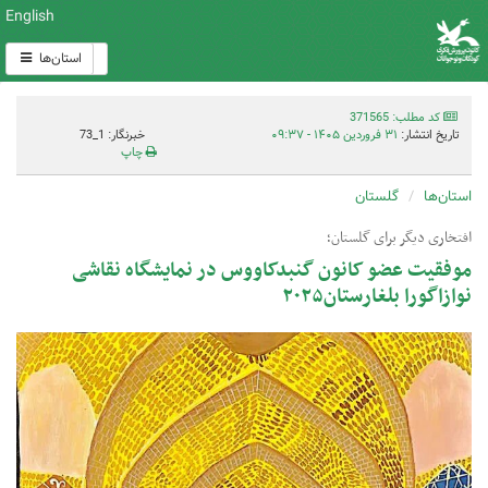
English
استان‌ها
کد مطلب: 371565
تاریخ انتشار:
۳۱ فروردین ۱۴۰۵ - ۰۹:۳۷
خبرنگار: 1_73
چاپ
استان‌ها
گلستان
افتخاری دیگر برای گلستان؛
موفقیت عضو کانون گنبدکاووس در نمایشگاه نقاشی
نوازاگورا بلغارستان۲۰۲۵