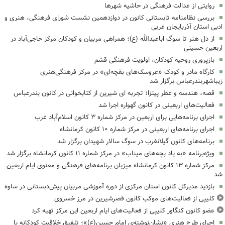
روایتی از عدالت فرهنگی در حاشیه شهرها
بررسی نظامنامه تابستانی کانون در دوازدهمین نشست شورای فرهنگی، هنری و
ادبی استان آذربایجان غربی
از دل هنر تا سوگ اباعبدالله (ع)؛ همراهی مربیان و کودکان مرکز حاجی‌آباد در
اربعین حسینی
بازپروری روحیه کودکان، اولویت فرهنگی قشم
کارگاه مادر و کودک «عروسک‌های بقچه‌ای» در مرکز فرهنگی‌هنری
زیباشهربندرعباس برگزار شد
قصه، هندسه و عطر پیتزا؛ تجربه ای شیرین از کتابخوانی در کانون بندرعباس
فعالیت‌های اربعینی در کانون گهواره اجرا شد
اجرای برنامه‌هایی برای اربعین در مرکز شماره ۳ کانون اسلام‌آباد غرب
اجرای برنامه‌های اربعینی در مرکز شماره ۱۰ کانون کرمانشاه
برنامه‌های کانون گیلانغرب در سوگ سالار شهیدان برگزار شد
ویژه‌برنامه «به یاد بچه‌های میناب» در مرکز شماره ۱۱ کانون کرمانشاه برگزار شد
مرکز شماره ۱۳ کانون کرمانشاه میزبان برنامه‌های فرهنگی و معنوی ایام اربعین
شد
بازدید مدیرکل کانون استان مرکزی از دوره آموزشی مربیان پیش‌دبستانی در ساوه
کلیپی از فعالیت‌های موکب کانون قصرشیرین در مرز خسروی
عضو کانون کنگاور کلیپی از فعالیت‌های ایام اربعین این مرکز تهیه کرد
اجرای طرح هنری «نشان‌نوشته‌ی امام حسین(ع)»؛ تلفیق خلاقیت کودکانه با