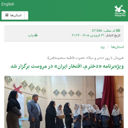
English
استان‌ها
کد مطلب: 371586
تاریخ انتشار:
۳۱ فروردین ۱۴۰۵ - ۲۱:۲۴
چاپ
استان‌ها
یزد
هم‌زمان با روز دختر و میلاد حضرت فاطمه معصومه(س)؛
ویژه‌برنامه «دخترم، افتخار ایران» در مروست برگزار شد