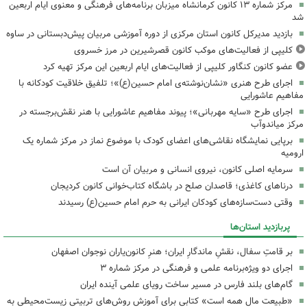
مرکز شماره ۱۳ کانون کرمانشاه میزبان برنامه‌های فرهنگی و معنوی ایام اربعین
شد
بازدید مدیرکل کانون استان مرکزی از دوره آموزشی مربیان پیش‌دبستانی در ساوه
کلیپی از فعالیت‌های موکب کانون قصرشیرین در مرز خسروی
عضو کانون کنگاور کلیپی از فعالیت‌های ایام اربعین این مرکز تهیه کرد
اجرای طرح هنری «نشان‌نوشته‌ی امام حسین(ع)»؛ تلفیق خلاقیت کودکانه با
مفاهیم عاشورایی
اجرای طرح «سایه مهربانی»؛ پیوند مفاهیم عاشورایی با هنر نقش‌برجسته در
مرکز میاندوآب
برپایی نمایشگاه نقاشی‌های اعضای کودک با موضوع نماز در مرکز شماره یک
ارومیه
سرمایه اصلی کانون، نیروی انسانی و مربیان آن است
درناهای کاغذی؛ قاصدان صلح در باشگاه کتاب‌خوانی کانون کردیجان
وقتی دست‌سازه‌های کودکان ایرانی به حرم امام حسین(ع) رسیدند
پربازدید استان‌ها
بر قامتِ سفال، نقشِ ماندگارِ ایران؛ هنرِ کانون‌یاران نوجوان اصفهان
اجرای دو ویژه‌برنامه علمی و فرهنگی در مرکز شماره ۳
گام‌های بلند فارس در مسیر ساخت رویای علمی آینده ایران
«طبیعت مال همه است» کتابی برای آموزش روش‌های تربیتی زیست‌محیطی به