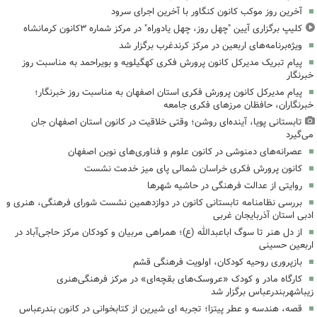
آخرین روز موکب کانون کنگاور با آخرین اجرای سرود
کلیپ برگزاری آیین "چهل روز، چهل یادوراه" در مرکز شماره ۳کانون کرمانشاه
ویژه‌برنامه‌های اربعین در مرکز کرندغرب برگزار شد
پیام تبریک مدیرکل کانون پرورش فکری کهگیلویه و بویراحمد به مناسبت روز
خبرنگار
پیام مدیرکل کانون پرورش فکری استان اصفهان به مناسبت روز خبرنگار؛
خبرنگاران، حافظان مرزهای فکری جامعه
تابستانی پویا، آینده‌ای روشن؛ وقتی خلاقیت در کانون استان اصفهان جان
می‌گیرد
عصرانه‌های دمنوشی در کانون علوم و فناوری‌های نوین اصفهان
کانون پرورش فکری خراسان شمالی پای میز خدمت نشست
روایتی از عدالت فرهنگی در حاشیه شهرها
بررسی نظامنامه تابستانی کانون در دوازدهمین نشست شورای فرهنگی، هنری و
ادبی استان آذربایجان غربی
از دل هنر تا سوگ اباعبدالله (ع)؛ همراهی مربیان و کودکان مرکز حاجی‌آباد در
اربعین حسینی
بازپروری روحیه کودکان، اولویت فرهنگی قشم
کارگاه مادر و کودک «عروسک‌های بقچه‌ای» در مرکز فرهنگی‌هنری
زیباشهربندرعباس برگزار شد
قصه، هندسه و عطر پیتزا؛ تجربه ای شیرین از کتابخوانی در کانون بندرعباس