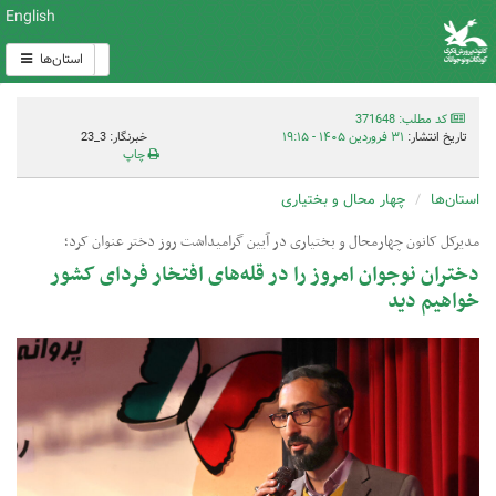
English
استان‌ها
کد مطلب: 371648
تاریخ انتشار:
۳۱ فروردین ۱۴۰۵ - ۱۹:۱۵
خبرنگار: 3_23
چاپ
استان‌ها
چهار محال و بختیاری
مدیرکل کانون چهارمحال و بختیاری در آیین گرامیداشت روز دختر عنوان کرد؛
دختران نوجوان امروز را در قله‌های افتخار فردای کشور
خواهیم دید