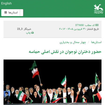
English
استان‌ها
کد مطلب: 371650
تاریخ انتشار:
۳۱ فروردین ۱۴۰۵ - ۲۰:۱۲
خبرنگار: 3_23
چاپ
استان‌ها
چهار محال و بختیاری
حضور دختران نوجوان در نقش اصلی حماسه