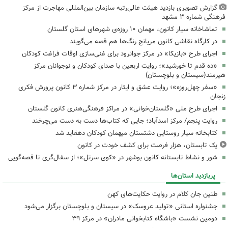
گزارش تصویری بازدید هیئت عالی‌رتبه سازمان بین‌المللی مهاجرت از مرکز
فرهنگی شماره ۳ مشهد
تماشاخانه سیار کانون، مهمان ۱۰ روزه‌ی شهرهای استان گلستان
در کارگاه نقاشی کانون مریانج رنگ‌ها هم قصه می‌گویند
اجرای طرح «بازیکا» در مرکز جوانرود برای غنی‌سازی اوقات فراغت کودکان
«ده قدم تا خورشید»؛ روایت اربعین با صدای کودکان و نوجوانان مرکز
هیرمند(سیستان و بلوچستان)
«سفر چهل‌روزه»؛ روایت عشق و ایثار در مرکز شماره ۳ کانون پرورش فکری
زنجان
اجرای طرح ملی «گلستان‌خوانی» در مراکز فرهنگی‌هنری کانون گلستان
روایت پنجم/ مرکز اسدآباد؛ جایی که کتاب‌ها دست به دست می‌چرخند
کتابخانه سیار روستایی دشتستان میهمان کودکان دهقاید شد
یک تابستان، هزار فرصت برای کشف خودت در کانون
شور و نشاط تابستانه کانون بوشهر در «کوی سرتل»؛ از سفال‌گری تا قصه‌گویی
پربازدید استان‌ها
طنین جان کلام در روایت حکایت‌های کهن
جشنواره استانی «تولید عروسک» در سیستان و بلوچستان برگزار می‌شود
دومین نشست «باشگاه کتابخوانی مادران» در مرکز ۳۹