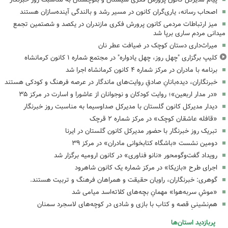
اصحاب رسانه، یاری‌گران کانون در مسیر رشد و بالندگی آینده‌سازان هستند
میز ارتباطات مردمی کانون پرورش فکری مازندران در یکصد و شصتمین تجمع
میدانی مردم ساری برپا شد
میراث‌داری دستان کوچک در ضیافت عطر نان
کلیپ برگزاری "چهل روز، چهل یادواره" در مجتمع شماره ۱ کانون کرمانشاه
برنامه با مادران در مرکز شماره ۴ کانون کرمانشاه اجرا شد
خبرنگاران، دیده‌بانانِ صادقِ روایت‌های ماندگار در عرصه فرهنگ و کودکی هستند
«در مدار اربعین»؛ روایت کودکان و نوجوانان از عاشورا و اسارت در مرکز ۳۵
دیدار مدیرکل کانون گلستان با مدیرکل صداوسیما به مناسبت روز خبرنگار
«قافله عاشقان کوچک» در مرکز شماره ۲ قرچک
تبریک روز خبرنگار با حضور مدیرکل کانون گلستان در ایرنا
دومین نشست «باشگاه کتابخوانی مادران» در مرکز ۳۹
رویداد گفت‌وگومحور «نانو فناوری» در کانون ارومیه برگزار شد
اجرای طرح «بازیکا» در مرکز شماره یک کانون شاهرود
گوهری: خبرنگاران، راویان حقیقت و همراهان فرهنگ و تربیت هستند.
«موشِ سربه‌هوا» مهمانِ بچه‌های کلاته‌اسد میامی شد
هم‌نشینیِ قصه و کتاب با بازی و شادی در کوچه‌های لاسجرد سمنان
پربازدید استان‌ها