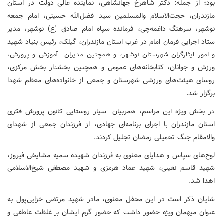
بود؛ از جمله: دکتر شاهرخ جهانشاهی، نماینده عالی دولت در استان
مازندران، حجت‌الاسلام والمسلمین سید فضل‌الله حسینی، امام جمعه
نوشهر، سرهنگ داغمه‌چی، فرمانده سپاه امام صادق (ع) نوشهر، مدیر
ستاد اجرایی فرمان امام در غرب استان مازندران، گیلک، رئیس بنیاد شهید
و امور ایثارگران شهرستان نوشهر، و همچنین مدیران آموزش و پرورش،
ورزش و جوانان، کتابخانه‌های عمومی و همچنین بخشدار بخش مرکزی،
روسای هیئت‌های ورزشی شهرستان و جمعی از خانواده‌های معظم شهدا
برگزار شد.
در بخش ویژه این مراسم، همربیان سیار روستایی کانون پرورش فکری
استان مازندران با اجرای برنامه‌ای جهادی، از فرزندان جمعی از شهدای
والامقام جنگ تحمیلی رمضان تجلیل کردند.
لوح‌های سپاس و هدایای معنوی به فرزندان شهیده سمیه مشایخی فیروز،
شهید قاسم نقیبی، شهید عماد هرمزی و شهید مصطفی شیخ‌الاسلامی
اهدا شد.
شایان ذکر است در این محفل معنوی، مادر شهید مرتضی خزایی‌پول به
عنوان میهمان ویژه حضور داشت که حضور گرم ایشان بر غلظت عاطفی و