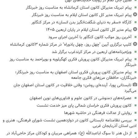
طنین جان کلام در روایت حکایت‌های کهن
پیام تبریک مدیرکل کانون استان کرمانشاه به مناسبت روز خبرنگار
پیام تبریک مدیر کل کانون استان ایلام به مناسبت روز خبرنگار
کارگاه «سفر به دنیای شگفت‌انگیز بدن انسان» در مرکز کنگاور
پیام مدیر کل کانون استان ایلام در پایان اربعین ۱۴۰۵
آخرین روز موکب کانون کنگاور با آخرین اجرای سرود
کلیپ برگزاری آیین "چهل روز، چهل یادوراه" در مرکز شماره ۳کانون کرمانشاه
ویژه‌برنامه‌های اربعین در مرکز کرندغرب برگزار شد
پیام تبریک مدیرکل کانون پرورش فکری کهگیلویه و بویراحمد به مناسبت روز
خبرنگار
پیام مدیرکل کانون پرورش فکری استان اصفهان به مناسبت روز خبرنگار؛
خبرنگاران، حافظان مرزهای فکری جامعه
تابستانی پویا، آینده‌ای روشن؛ وقتی خلاقیت در کانون استان اصفهان جان
می‌گیرد
عصرانه‌های دمنوشی در کانون علوم و فناوری‌های نوین اصفهان
کانون پرورش فکری خراسان شمالی پای میز خدمت نشست
روایتی از عدالت فرهنگی در حاشیه شهرها
بررسی نظامنامه تابستانی کانون در دوازدهمین نشست شورای فرهنگی، هنری و
ادبی استان آذربایجان غربی
از دل هنر تا سوگ اباعبدالله (ع)؛ همراهی مربیان و کودکان مرکز حاجی‌آباد در