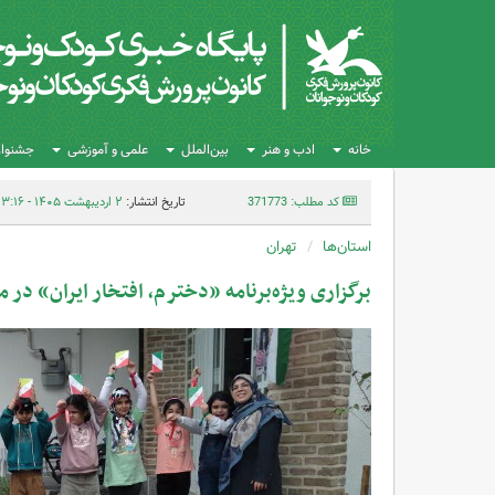
خانه
ادب و هنر
بین‌الملل
علمی و آموزشی
جشنواره
کد مطلب: 371773
تاریخ انتشار:
۲ اردیبهشت ۱۴۰۵ - ۱۳:۱۶
استان‌ها
تهران
برگزاری ویژه‌برنامه «دخترم، افتخار ایران» در مر