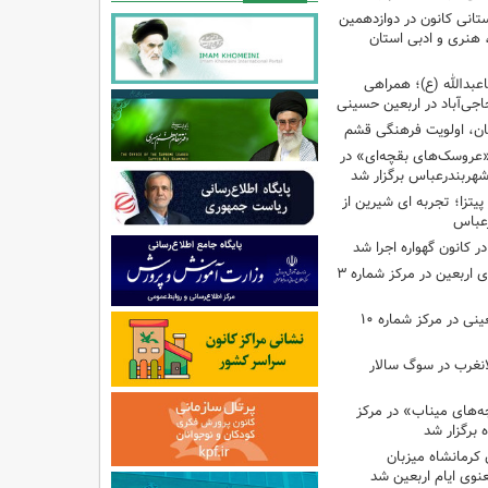
تانی کانون در دوازدهمین
نری و ادبی استان
اعبدالله (ع)؛ همراهی
اجی‌آباد در اربعین حسینی
کان، اولویت فرهنگی قشم
«عروسک‌های بقچه‌ای» در
شهربندرعباس برگزار شد
تزا؛ تجربه ای شیرین از
رعباس
ر کانون گهواره اجرا شد
اجرای برنامه‌هایی برای اربعین در مرکز شماره ۳
اجرای برنامه‌های اربعینی در مرکز شماره ۱۰
لانغرب در سوگ سالار
بچه‌های میناب» در مرکز
ه ۱۳ کانون کرمانشاه میزبان
نوی ایام اربعین شد