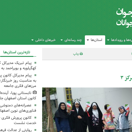
‌ها و رویدادها
استان‌ها
چند رسانه‌ای
خبرهای داخلی
تازه‌ترین استان‌ها
چاپ
پیام تبریک مدیرکل 
کهگیلویه و بویراحمد به 
پیام مدیرکل کانون 
کز ۳
به مناسبت روز خبرنگار؛
مرزهای فکری جامعه
تابستانی پویا، آینده
کانون استان اصفهان جا
عصرانه‌های دمنوشی د
فناوری‌های نوین اصفها
کانون پرورش فکری خ
خدمت نشست
روایتی از عدالت فره