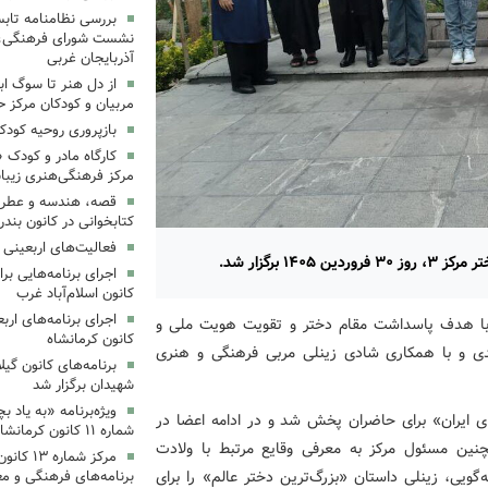
بررسی نظامنامه تابس
نشست شورای فرهنگی، ه
آذربایجان غربی
از دل هنر تا سوگ اب
مربیان و کودکان مرکز ح
بازپروری روحیه کود
کارگاه مادر و کودک 
مرکز فرهنگی‌هنری زیبا
قصه، هندسه و عطر پی
کتابخوانی در کانون بند
فعالیت‌های اربعینی د
۱ برگزار شد.
کانون اسلام‌آباد غرب
مه با هدف پاسداشت مقام دختر و تقویت هویت ملی و
کانون کرمانشاه
ی و با همکاری شادی زینلی مربی فرهنگی و هنری
برنامه‌های کانون گی
شهیدان برگزار شد
ویژه‌برنامه «به یاد 
ی ایران» برای حاضران پخش شد و در ادامه اعضا در
شماره ۱۱ کانون کرمانشاه برگزار شد
چنین مسئول مرکز به معرفی وقایع مرتبط با ولادت
مرکز شمار
ی، زینلی داستان «بزرگ‌ترین دختر عالم» را برای
برنامه‌های فرهنگی و مع