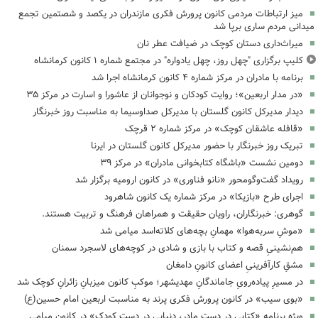
میز ارتباطات مردمی کانون پرورش فکری مازندران در یکصد و شصتمین تجمع
میدانی مردم ساری برپا شد
میراث‌داری دستان کوچک در ضیافت عطر نان
کلیپ برگزاری "چهل روز، چهل یادواره" در مجتمع شماره ۱ کانون کرمانشاه
برنامه با مادران در مرکز شماره ۴ کانون کرمانشاه اجرا شد
«در مدار اربعین»؛ روایت کودکان و نوجوانان از عاشورا و اسارت در مرکز ۳۵
دیدار مدیرکل کانون گلستان با مدیرکل صداوسیما به مناسبت روز خبرنگار
«قافله عاشقان کوچک» در مرکز شماره ۲ قرچک
تبریک روز خبرنگار با حضور مدیرکل کانون گلستان در ایرنا
دومین نشست «باشگاه کتابخوانی مادران» در مرکز ۳۹
رویداد گفت‌وگومحور «نانو فناوری» در کانون ارومیه برگزار شد
اجرای طرح «بازیکا» در مرکز شماره یک کانون شاهرود
گوهری: خبرنگاران، راویان حقیقت و همراهان فرهنگ و تربیت هستند.
«موشِ سربه‌هوا» مهمانِ بچه‌های کلاته‌اسد میامی شد
هم‌نشینیِ قصه و کتاب با بازی و شادی در کوچه‌های لاسجرد سمنان
مشقِ کارآفرینیِ اعضای کانونِ دامغان
در مسیرِ پیاده‌رویِ جاماندگانِ مهدیشهر؛ موکبِ کانون میزبانِ زائرانِ کوچک شد
«بوی سیب» در کانون پرورش فکری پرند به مناسبت اربعین امام حسین(ع)
ویژه برنامه «کتابی در دست مادر، دنیایی در دست کودک» در کانون میامی