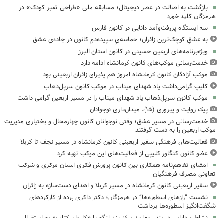
بازگشت به اصالت در عصر دیجیتال؛ مسابقه ملی «طراحی تمبر کودک» در
هرمزگان کلید خورد
سه ایستگاه پررفت‌وآمد دانایی در کانون فارس
به عشقِ کوچک‌ترین زائران؛ حماسه‌یِ سپیده‌دمِ کانون در جاده‌یِ عشق
ویژه‌برنامه‌های اربعین حسینی در کانون استان البرز
خدمت‌رسانی موکب‌های کانون کرمانشاه ادامه دارد
موکب آزادگان کانون کرمانشاه امروز هم پذیرای زائران اربعینی بود
کلیپ گرامی‌داشت یاد شهدای میناب در موکب کانون سرپل‌ذهاب
موکب کانون سرپل‌ذهاب یاد شهدای میناب را در مسیر اربعین گرامی داشت
پیک روایت و پیروزی (۱۵)، میدان‌داری نوجوانان
خدمت‌رسانی در مسیر عشق؛ وقتی نوجوانان کانون چهارمحال و بختیاری مدیریت
موکب اربعین را به دست گرفتند
فعالیت‌های فرهنگی سفیر اربعینی کانون کرمانشاه در مسیر نجف تا کربلا
عضو کانون کنگاور کلیپی از فعالیت‌های این موکب تهیه کرد
امضای تفاهم‌نامه همکاری بین کانون پرورش فکری استان مرکزی و شرکت
تعاونی مصرف فرهنگیان
سفیر اربعینی کانون کرمانشاه در مسیر کربلا و اهدای دست‌سازه به زائران
نشست “رازهای اسطوره‌ها” در هرمزگان؛ دکتر ذاکری پرده از کارکردهای
شگفت‌انگیز اسطوره‌ها برداشت
نشاط و دانایی در بندر معلم؛ مرکز بندرلنگه با «کاروان کتاب» به استقبال