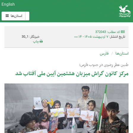
English
استان‌ها
کد مطلب: 372043
تاریخ انتشار:
۷ اردیبهشت ۱۴۰۵ - ۰۰:۱۴
خبرنگار: 1_30
چاپ
استان‌ها
فارس
طنین عطر رضوی در جنوب فارس؛
مرکز کانون گراش میزبان هشتمین آیین ملی آفتاب شد