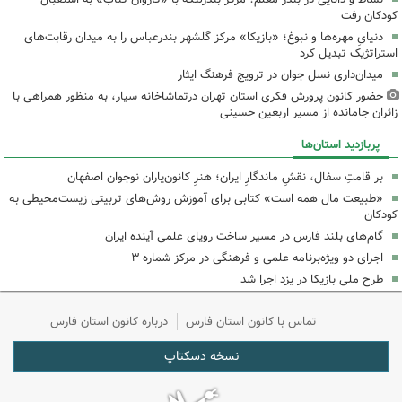
کودکان رفت
دنیایِ مهره‌ها و نبوغ؛ «بازیکا» مرکز گلشهر بندرعباس را به میدان رقابت‌های
استراتژیک تبدیل کرد
میدان‌داری نسل جوان در ترویج فرهنگ ایثار
حضور کانون پرورش فکری استان تهران درتماشاخانه سیار، به منظور همراهی با
زائران جامانده از مسیر اربعین حسینی
پربازدید استان‌ها
بر قامتِ سفال، نقشِ ماندگارِ ایران؛ هنرِ کانون‌یاران نوجوان اصفهان
«طبیعت مال همه است» کتابی برای آموزش روش‌های تربیتی زیست‌محیطی به
کودکان
گام‌های بلند فارس در مسیر ساخت رویای علمی آینده ایران
اجرای دو ویژه‌برنامه علمی و فرهنگی در مرکز شماره ۳
طرح ملی بازیکا در یزد اجرا شد
تماس با کانون استان فارس
درباره کانون استان فارس
نسخه دسکتاپ