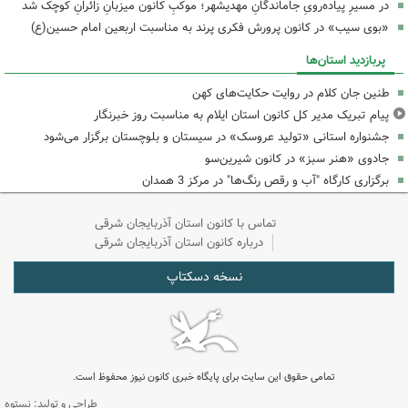
در مسیرِ پیاده‌رویِ جاماندگانِ مهدیشهر؛ موکبِ کانون میزبانِ زائرانِ کوچک شد
«بوی سیب» در کانون پرورش فکری پرند به مناسبت اربعین امام حسین(ع)
پربازدید استان‌ها
طنین جان کلام در روایت حکایت‌های کهن
پیام تبریک مدیر کل کانون استان ایلام به مناسبت روز خبرنگار
جشنواره استانی «تولید عروسک» در سیستان و بلوچستان برگزار می‌شود
جادوی «هنر سبز» در کانون شیرین‌سو
برگزاری کارگاه "آب و رقص رنگ‌ها" در مرکز 3 همدان
تماس با کانون استان آذربایجان شرقی
درباره کانون استان آذربایجان شرقی
نسخه دسکتاپ
تمامی حقوق این سایت برای پایگاه خبری کانون نیوز محفوظ است.
طراحی و تولید: نستوه