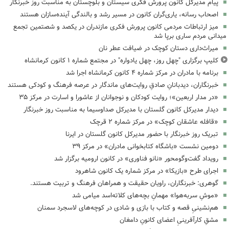
پیام مدیرکل کانون پرورش فکری سیستان و بلوچستان به مناسبت روز خبرنگار
اصحاب رسانه، یاری‌گران کانون در مسیر رشد و بالندگی آینده‌سازان هستند
میز ارتباطات مردمی کانون پرورش فکری مازندران در یکصد و شصتمین تجمع
میدانی مردم ساری برپا شد
میراث‌داری دستان کوچک در ضیافت عطر نان
کلیپ برگزاری "چهل روز، چهل یادواره" در مجتمع شماره ۱ کانون کرمانشاه
برنامه با مادران در مرکز شماره ۴ کانون کرمانشاه اجرا شد
خبرنگاران، دیدبانانِ صادقِ روایت‌های ماندگار در عرصه فرهنگ و کودکی هستند
«در مدار اربعین»؛ روایت کودکان و نوجوانان از عاشورا و اسارت در مرکز ۳۵
دیدار مدیرکل کانون گلستان با مدیرکل صداوسیما به مناسبت روز خبرنگار
«قافله عاشقان کوچک» در مرکز شماره ۲ قرچک
تبریک روز خبرنگار با حضور مدیرکل کانون گلستان در ایرنا
دومین نشست «باشگاه کتابخوانی مادران» در مرکز ۳۹
رویداد گفت‌وگومحور «نانو فناوری» در کانون ارومیه برگزار شد
اجرای طرح «بازیکا» در مرکز شماره یک کانون شاهرود
گوهری: خبرنگاران، راویان حقیقت و همراهان فرهنگ و تربیت هستند.
«موشِ سربه‌هوا» مهمانِ بچه‌های کلاته‌اسد میامی شد
هم‌نشینیِ قصه و کتاب با بازی و شادی در کوچه‌های لاسجرد سمنان
مشقِ کارآفرینیِ اعضای کانونِ دامغان