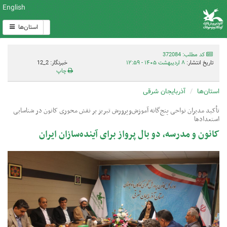
English
استان‌ها
کد مطلب: 372084
تاریخ انتشار:
۸ اردیبهشت ۱۴۰۵ - ۱۲:۵۹
خبرنگار: 2_12
چاپ
استان‌ها
آذربایجان شرقی
تأکید مدیران نواحی پنج‌گانه آموزش‌وپرورش تبریز بر نقش محوری کانون در شناسایی
استعدادها
کانون و مدرسه، دو بال پرواز برای آینده‌سازان ایران