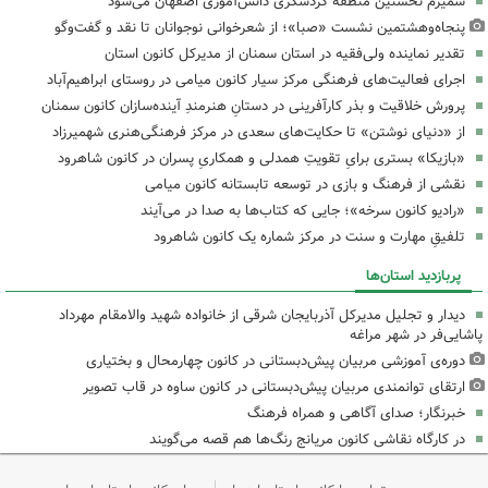
سمیرم نخستین منطقه گردشگری دانش‌آموزی اصفهان می‌شود
پنجاه‌وهشتمین نشست «صبا»؛ از شعرخوانی نوجوانان تا نقد و گفت‌وگو
تقدیر نماینده ولی‌فقیه در استان سمنان از مدیرکل کانون استان
اجرای فعالیت‌های فرهنگی مرکز سیار کانون میامی در روستای ابراهیم‌آباد
پرورش خلاقیت و بذر کارآفرینی در دستانِ هنرمندِ آینده‌سازان کانون سمنان
از «دنیای نوشتن» تا حکایت‌های سعدی در مرکز فرهنگی‌هنری شهمیرزاد
«بازیکا» بستری برایِ تقویتِ همدلی و همکاریِ پسران در کانون شاهرود
نقشی از فرهنگ و بازی در توسعه تابستانه کانون میامی
«رادیو کانون سرخه»؛ جایی که کتاب‌ها به صدا در می‌آیند
تلفیقِ مهارت و سنت در مرکز شماره یک کانون شاهرود
پربازدید استان‌ها
دیدار و تجلیل مدیرکل آذربایجان شرقی از خانواده شهید والامقام مهرداد
پاشایی‌فر در شهر مراغه
دوره‌ی آموزشی مربیان پیش‌دبستانی در کانون چهارمحال و بختیاری
ارتقای توانمندی مربیان پیش‌دبستانی در کانون ساوه در قاب تصویر
خبرنگار؛ صدای آگاهی و همراه فرهنگ
در کارگاه نقاشی کانون مریانج رنگ‌ها هم قصه می‌گویند