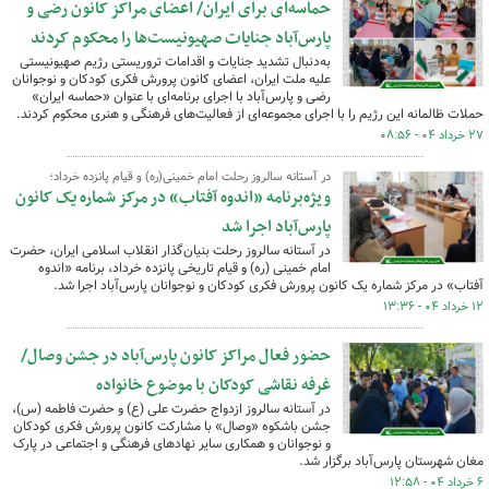
حماسه‌ای برای ایران/ اعضای مراکز کانون رضی و
پارس‌آباد جنایات صهیونیست‌ها را محکوم کردند
به‌دنبال تشدید جنایات و اقدامات تروریستی رژیم صهیونیستی
علیه ملت ایران، اعضای کانون پرورش فکری کودکان و نوجوانان
رضی و پارس‌آباد با اجرای برنامه‌ای با عنوان «حماسه ایران»
حملات ظالمانه این رژیم را با اجرای مجموعه‌ای از فعالیت‌های فرهنگی و هنری محکوم کردند.
۲۷ خرداد ۰۴ - ۰۸:۵۶
در آستانه سالروز رحلت امام خمینی(ره) و قیام پانزده خرداد؛
ویژه‌برنامه «اندوه آفتاب» در مرکز شماره یک کانون
پارس‌آباد اجرا شد
در آستانه سالروز رحلت بنیان‌گذار انقلاب اسلامی ایران، حضرت
امام خمینی (ره) و قیام تاریخی پانزده خرداد، ‌برنامه‌ «اندوه
آفتاب» در مرکز شماره یک کانون پرورش فکری کودکان و نوجوانان پارس‌آباد اجرا شد.
۱۲ خرداد ۰۴ - ۱۳:۳۶
حضور فعال مراکز کانون پارس‌آباد در جشن وصال/
غرفه نقاشی کودکان با موضوع خانواده
در آستانه سالروز ازدواج حضرت علی (ع) و حضرت فاطمه (س)،
جشن باشکوه «وصال» با مشارکت کانون پرورش فکری کودکان
و نوجوانان و همکاری سایر نهادهای فرهنگی و اجتماعی در پارک
مغان شهرستان پارس‌آباد برگزار شد.
۶ خرداد ۰۴ - ۱۲:۵۸