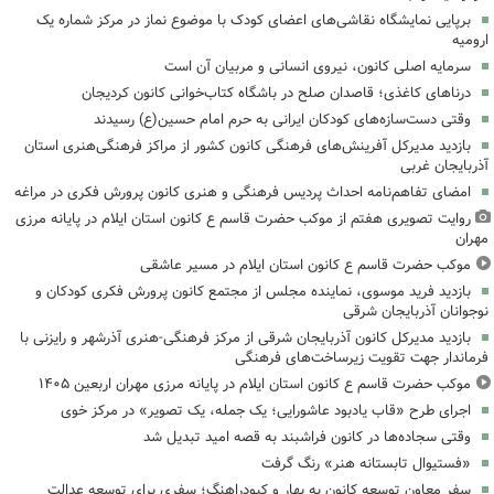
برپایی نمایشگاه نقاشی‌های اعضای کودک با موضوع نماز در مرکز شماره یک
ارومیه
سرمایه اصلی کانون، نیروی انسانی و مربیان آن است
درناهای کاغذی؛ قاصدان صلح در باشگاه کتاب‌خوانی کانون کردیجان
وقتی دست‌سازه‌های کودکان ایرانی به حرم امام حسین(ع) رسیدند
بازدید مدیرکل آفرینش‌های فرهنگی کانون کشور از مراکز فرهنگی‌هنری استان
آذربایجان غربی
امضای تفاهم‌نامه احداث پردیس فرهنگی و هنری کانون پرورش فکری در مراغه
روایت تصویری هفتم از موکب حضرت قاسم ع کانون استان ایلام در پایانه مرزی
مهران
موکب حضرت قاسم ع کانون استان ایلام در مسیر عاشقی
بازدید فرید موسوی، نماینده مجلس از مجتمع کانون پرورش فکری کودکان و
نوجوانان آذربایجان شرقی
بازدید مدیرکل کانون آذربایجان شرقی از مرکز فرهنگی‌-هنری آذرشهر و رایزنی با
فرماندار جهت تقویت زیرساخت‌های فرهنگی
موکب حضرت قاسم ع کانون استان ایلام در پایانه مرزی مهران اربعین ۱۴۰۵
اجرای طرح «قاب یادبود عاشورایی؛ یک جمله، یک تصویر» در مرکز خوی
وقتی سجاده‌ها در کانون فراشبند به قصه امید تبدیل شد
«فستیوال تابستانه هنر» رنگ گرفت
سفر معاون توسعه کانون به بهار و کبودراهنگ؛ سفری برای توسعه عدالت