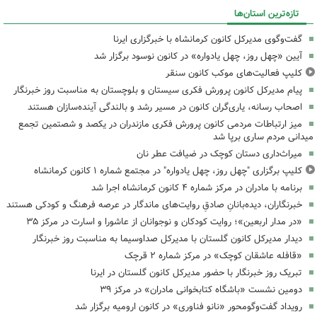
تازه‌ترین استان‌ها
گفت‌وگوی مدیرکل کانون کرمانشاه با خبرگزاری ایرنا
آیین «چهل روز، چهل یادواره» در کانون نوسود برگزار شد
کلیپ فعالیت‌های موکب کانون سنقر
پیام مدیرکل کانون پرورش فکری سیستان و بلوچستان به مناسبت روز خبرنگار
اصحاب رسانه، یاری‌گران کانون در مسیر رشد و بالندگی آینده‌سازان هستند
میز ارتباطات مردمی کانون پرورش فکری مازندران در یکصد و شصتمین تجمع
میدانی مردم ساری برپا شد
میراث‌داری دستان کوچک در ضیافت عطر نان
کلیپ برگزاری "چهل روز، چهل یادواره" در مجتمع شماره ۱ کانون کرمانشاه
برنامه با مادران در مرکز شماره ۴ کانون کرمانشاه اجرا شد
خبرنگاران، دیده‌بانانِ صادقِ روایت‌های ماندگار در عرصه فرهنگ و کودکی هستند
«در مدار اربعین»؛ روایت کودکان و نوجوانان از عاشورا و اسارت در مرکز ۳۵
دیدار مدیرکل کانون گلستان با مدیرکل صداوسیما به مناسبت روز خبرنگار
«قافله عاشقان کوچک» در مرکز شماره ۲ قرچک
تبریک روز خبرنگار با حضور مدیرکل کانون گلستان در ایرنا
دومین نشست «باشگاه کتابخوانی مادران» در مرکز ۳۹
رویداد گفت‌وگومحور «نانو فناوری» در کانون ارومیه برگزار شد