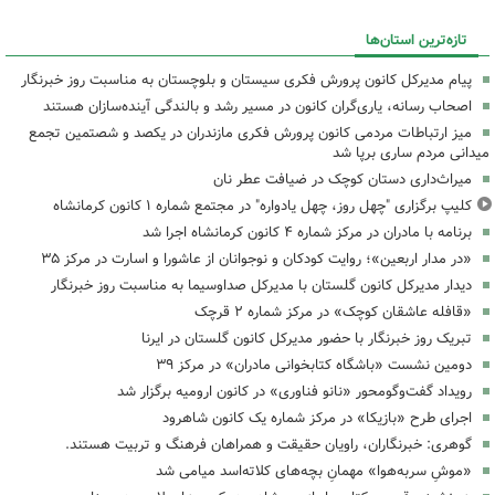
تازه‌ترین استان‌ها
پیام مدیرکل کانون پرورش فکری سیستان و بلوچستان به مناسبت روز خبرنگار
اصحاب رسانه، یاری‌گران کانون در مسیر رشد و بالندگی آینده‌سازان هستند
میز ارتباطات مردمی کانون پرورش فکری مازندران در یکصد و شصتمین تجمع
میدانی مردم ساری برپا شد
میراث‌داری دستان کوچک در ضیافت عطر نان
کلیپ برگزاری "چهل روز، چهل یادواره" در مجتمع شماره ۱ کانون کرمانشاه
برنامه با مادران در مرکز شماره ۴ کانون کرمانشاه اجرا شد
«در مدار اربعین»؛ روایت کودکان و نوجوانان از عاشورا و اسارت در مرکز ۳۵
دیدار مدیرکل کانون گلستان با مدیرکل صداوسیما به مناسبت روز خبرنگار
«قافله عاشقان کوچک» در مرکز شماره ۲ قرچک
تبریک روز خبرنگار با حضور مدیرکل کانون گلستان در ایرنا
دومین نشست «باشگاه کتابخوانی مادران» در مرکز ۳۹
رویداد گفت‌وگومحور «نانو فناوری» در کانون ارومیه برگزار شد
اجرای طرح «بازیکا» در مرکز شماره یک کانون شاهرود
گوهری: خبرنگاران، راویان حقیقت و همراهان فرهنگ و تربیت هستند.
«موشِ سربه‌هوا» مهمانِ بچه‌های کلاته‌اسد میامی شد