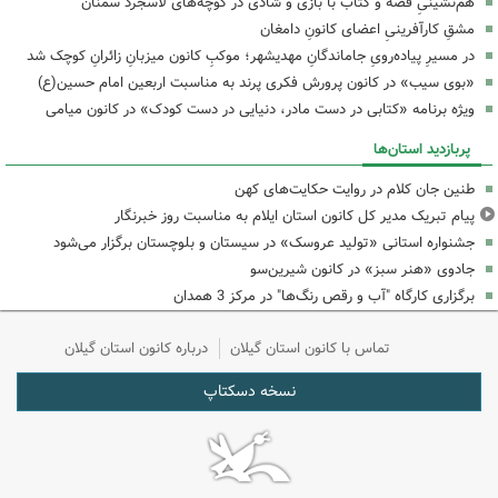
هم‌نشینیِ قصه و کتاب با بازی و شادی در کوچه‌های لاسجرد سمنان
مشقِ کارآفرینیِ اعضای کانونِ دامغان
در مسیرِ پیاده‌رویِ جاماندگانِ مهدیشهر؛ موکبِ کانون میزبانِ زائرانِ کوچک شد
«بوی سیب» در کانون پرورش فکری پرند به مناسبت اربعین امام حسین(ع)
ویژه برنامه «کتابی در دست مادر، دنیایی در دست کودک» در کانون میامی
پربازدید استان‌ها
طنین جان کلام در روایت حکایت‌های کهن
پیام تبریک مدیر کل کانون استان ایلام به مناسبت روز خبرنگار
جشنواره استانی «تولید عروسک» در سیستان و بلوچستان برگزار می‌شود
جادوی «هنر سبز» در کانون شیرین‌سو
برگزاری کارگاه "آب و رقص رنگ‌ها" در مرکز 3 همدان
تماس با کانون استان گیلان
درباره کانون استان گیلان
نسخه دسکتاپ