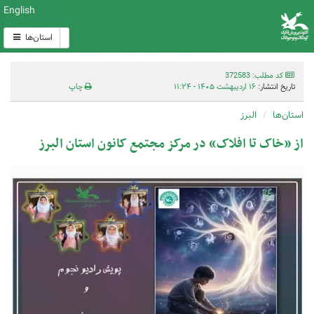
English
استان‌ها
کد مطلب: 372583
تاریخ انتشار:
۱۶ اردیبهشت ۱۴۰۵ - ۱۱:۲۴
چاپ
استان‌ها
البرز
از «خاک تا افلاک» در مرکز مجتمع کانون استان البرز