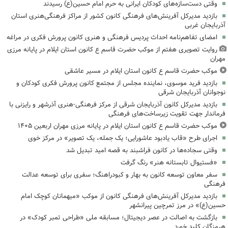
وقتی دست‌سازه‌های کودکان ایرانی به حرم امام حسین(ع) رسیدند
بازدید مدیرکل آفرینش‌های فرهنگی کانون کشور از مراکز فرهنگی‌هنری استان
آذربایجان غربی
امضای تفاهم‌نامه احداث پردیس فرهنگی و هنری کانون پرورش فکری در مراغه
روایت تصویری هفتم از موکب حضرت قاسم ع کانون استان ایلام در پایانه مرزی
مهران
موکب حضرت قاسم ع کانون استان ایلام در مسیر عاشقی
بازدید فرید موسوی، نماینده مجلس از مجتمع کانون پرورش فکری کودکان و
نوجوانان آذربایجان شرقی
بازدید مدیرکل کانون آذربایجان شرقی از مرکز فرهنگی‌-هنری آذرشهر و رایزنی با
فرماندار جهت تقویت زیرساخت‌های فرهنگی
موکب حضرت قاسم ع کانون استان ایلام در پایانه مرزی مهران اربعین ۱۴۰۵
اجرای طرح «قاب یادبود عاشورایی؛ یک جمله، یک تصویر» در مرکز خوی
وقتی سجاده‌ها در کانون فراشبند به قصه امید تبدیل شد
«فستیوال تابستانه هنر» رنگ گرفت
سفر معاون توسعه کانون به بهار و کبودراهنگ؛ سفری برای توسعه عدالت
فرهنگی
بازدید مدیرکل آفرینش‌های فرهنگی کانون از موکب «میهمانان کوچک امام
حسین(ع)» در مرز تمرچین پیرانشهر
بازگشت به اصالت در عصر دیجیتال؛ مسابقه ملی «طراحی تمبر کودک» در
هرمزگان کلید خورد