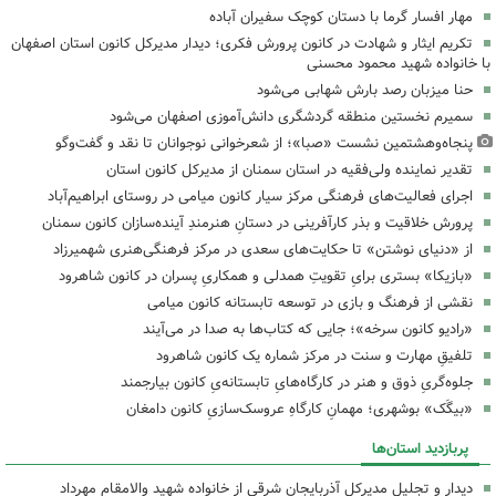
مهار افسار گرما با دستان کوچک سفیران آباده
تکریم ایثار و شهادت در کانون پرورش فکری؛ دیدار مدیرکل کانون استان اصفهان
با خانواده شهید محمود محسنی
حنا میزبان رصد بارش شهابی می‌شود
سمیرم نخستین منطقه گردشگری دانش‌آموزی اصفهان می‌شود
پنجاه‌وهشتمین نشست «صبا»؛ از شعرخوانی نوجوانان تا نقد و گفت‌وگو
تقدیر نماینده ولی‌فقیه در استان سمنان از مدیرکل کانون استان
اجرای فعالیت‌های فرهنگی مرکز سیار کانون میامی در روستای ابراهیم‌آباد
پرورش خلاقیت و بذر کارآفرینی در دستانِ هنرمندِ آینده‌سازان کانون سمنان
از «دنیای نوشتن» تا حکایت‌های سعدی در مرکز فرهنگی‌هنری شهمیرزاد
«بازیکا» بستری برایِ تقویتِ همدلی و همکاریِ پسران در کانون شاهرود
نقشی از فرهنگ و بازی در توسعه تابستانه کانون میامی
«رادیو کانون سرخه»؛ جایی که کتاب‌ها به صدا در می‌آیند
تلفیقِ مهارت و سنت در مرکز شماره یک کانون شاهرود
جلوه‌گریِ ذوق و هنر در کارگاه‌هایِ تابستانه‌یِ کانون بیارجمند
«بیگَک» بوشهری؛ مهمانِ کارگاهِ عروسک‌سازیِ کانون دامغان
پربازدید استان‌ها
دیدار و تجلیل مدیرکل آذربایجان شرقی از خانواده شهید والامقام مهرداد