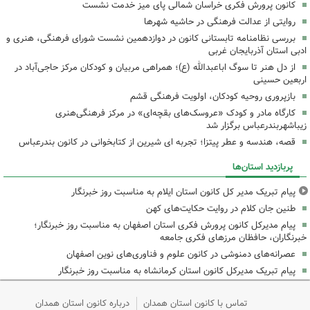
کانون پرورش فکری خراسان شمالی پای میز خدمت نشست
روایتی از عدالت فرهنگی در حاشیه شهرها
بررسی نظامنامه تابستانی کانون در دوازدهمین نشست شورای فرهنگی، هنری و
ادبی استان آذربایجان غربی
از دل هنر تا سوگ اباعبدالله (ع)؛ همراهی مربیان و کودکان مرکز حاجی‌آباد در
اربعین حسینی
بازپروری روحیه کودکان، اولویت فرهنگی قشم
کارگاه مادر و کودک «عروسک‌های بقچه‌ای» در مرکز فرهنگی‌هنری
زیباشهربندرعباس برگزار شد
قصه، هندسه و عطر پیتزا؛ تجربه ای شیرین از کتابخوانی در کانون بندرعباس
پربازدید استان‌ها
پیام تبریک مدیر کل کانون استان ایلام به مناسبت روز خبرنگار
طنین جان کلام در روایت حکایت‌های کهن
پیام مدیرکل کانون پرورش فکری استان اصفهان به مناسبت روز خبرنگار؛
خبرنگاران، حافظان مرزهای فکری جامعه
عصرانه‌های دمنوشی در کانون علوم و فناوری‌های نوین اصفهان
پیام تبریک مدیرکل کانون استان کرمانشاه به مناسبت روز خبرنگار
تماس با کانون استان همدان
درباره کانون استان همدان