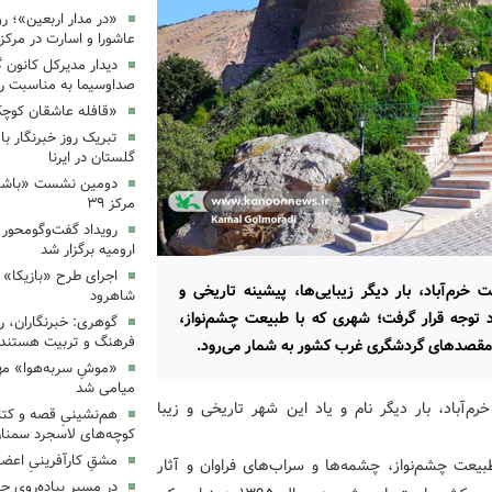
«در مدار اربعین»؛ رو
عاشورا و اسارت در مرکز ۳۵
دیدار مدیرکل کانون 
صداوسیما به مناسبت رو
«قافله عاشقان کوچک» د
تبریک روز خبرنگار ب
گلستان در ایرنا
دومین نشست «باشگاه
مرکز ۳۹
رویداد گفت‌وگومحور «
ارومیه برگزار شد
اجرای طرح «بازیکا» 
خرم‌آباد، بار دیگر زیبایی‌ها، پیشینه تاریخی و
شاهرود
توجه قرار گرفت؛ شهری که با طبیعت چشم‌نواز،
گوهری: خبرنگاران، ر
فرهنگ و تربیت هستند.
ن مقصدهای گردشگری غرب کشور به شمار می‌رود.
«موشِ سربه‌هوا» مهم
میامی شد
م‌آباد، بار دیگر نام و یاد این شهر تاریخی و زیبا
هم‌نشینیِ قصه و کتا
کوچه‌های لاسجرد سمنا
مشقِ کارآفرینیِ اعضا
بیعت چشم‌نواز، چشمه‌ها و سراب‌های فراوان و آثار
در مسیرِ پیاده‌رویِ 