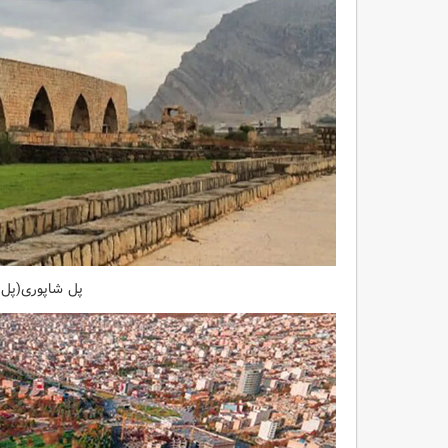
پل شاپوری(پل