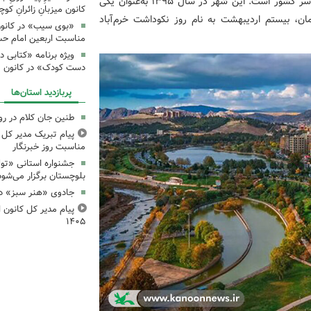
تاریخی ارزشمند، هر ساله میزبان گردشگران بسیاری از سراسر کشور است. این شهر در سال ۱۳۹۵ به‌عنوان یکی
کانون میزبانِ زائرانِ ک
ن، بیستم اردیبهشت به نام روز نکوداشت خرم‌آباد
«بوی سیب» در کانون
مناسبت اربعین امام ح
ویژه برنامه «کتابی د
دست کودک» در کانون م
پربازدید استان‌ها
طنین جان کلام در ر
پیام تبریک مدیر کل ک
مناسبت روز خبرنگار
جشنواره استانی «تو
بلوچستان برگزار می‌شود
جادوی «هنر سبز» در
پیام مدیر کل کانون اس
۱۴۰۵