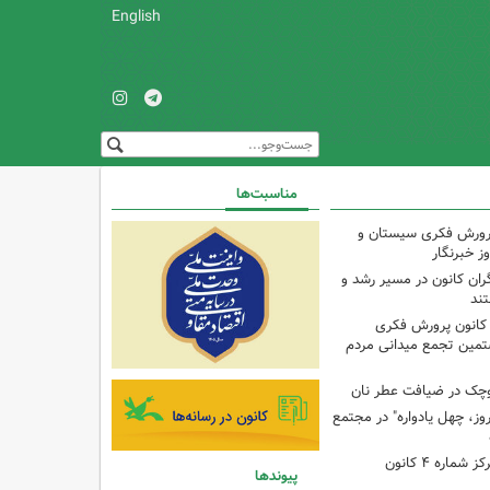
English
مناسبت‌ها
پرورش فکری سیستان و
ز خبرنگار
ران کانون در مسیر رشد و
تند
 کانون پرورش فکری
تمین تجمع میدانی مردم
وچک در ضیافت عطر نان
وز، چهل یادواره" در مجتمع
برنامه با مادران در مرکز شماره ۴ کانون
پیوندها