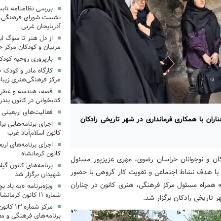
بررسی نظامنامه تابس
نشست شورای فرهنگی، ه
آذربایجان غربی
از دل هنر تا سوگ اب
مربیان و کودکان مرکز ح
بازپروری روحیه کود
کارگاه مادر و کودک 
مرکز فرهنگی‌هنری زیبا
قصه، هندسه و عطر پی
کتابخوانی در کانون بند
فعالیت‌های اربعینی د
دوی دختران نوجوان چناران با همکاری فرمانداری در شهر تاریخی رادکان
کانون اسلام‌آباد غرب
کانون کرمانشاه
ان و نوجوانان خراسان رضوی، مهری عزیزپور مسئول
برنامه‌های کانون گی
دو با هدف نشاط اجتماعی و تقویت کار گروهی با حضور
شهیدان برگزار شد
 همراه مسئول مرکز فرهنگی، هنری کانون در چناران
ویژه‌برنامه «به یاد 
شماره ۱۱ کانون کرمانشاه برگزار شد
 تاریخی رادکان برگزار شد.
مرکز شمار
برنامه‌های فرهنگی و مع