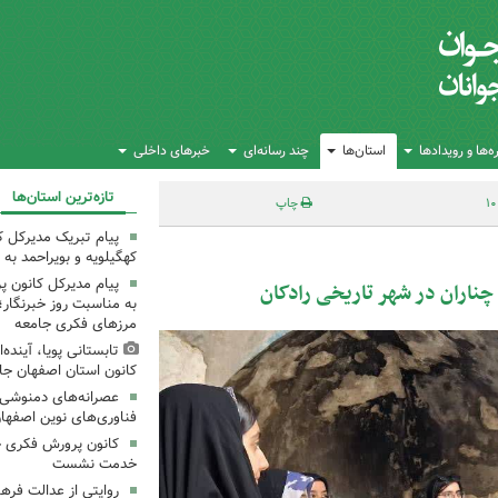
‌ها و رویدادها
استان‌ها
چند رسانه‌ای
خبرهای داخلی
تازه‌ترین استان‌ها
چاپ
پیام تبریک مدیرکل 
کهگیلویه و بویراحمد به 
پیام مدیرکل کانون 
ناران در شهر تاریخی رادکان
به مناسبت روز خبرنگار؛
مرزهای فکری جامعه
تابستانی پویا، آینده
کانون استان اصفهان جا
عصرانه‌های دمنوشی د
فناوری‌های نوین اصفها
کانون پرورش فکری خ
خدمت نشست
روایتی از عدالت فره