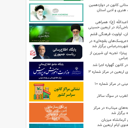
تانی کانون در دوازدهمین
نری و ادبی استان
اعبدالله (ع)؛ همراهی
اجی‌آباد در اربعین حسینی
کان، اولویت فرهنگی قشم
«عروسک‌های بقچه‌ای» در
شهربندرعباس برگزار شد
تزا؛ تجربه ای شیرین از
رعباس
ر کانون گهواره اجرا شد
اجرای برنامه‌هایی برای اربعین در مرکز شماره ۳
اجرای برنامه‌های اربعینی در مرکز شماره ۱۰
لانغرب در سوگ سالار
بچه‌های میناب» در مرکز
ه ۱۳ کانون کرمانشاه میزبان
نوی ایام اربعین شد