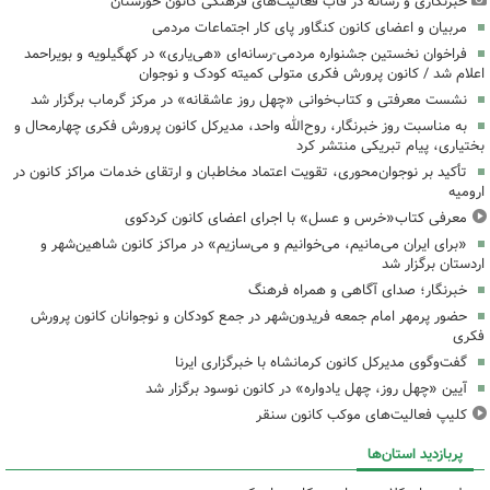
خبرنگاری و رسانه در قاب فعالیت‌های فرهنگی کانون خوزستان
مربیان و اعضای کانون کنگاور پای کار اجتماعات مردمی
فراخوان نخستین جشنواره مردمی-رسانه‌ای «هی‌یاری» در کهگیلویه و بویراحمد
اعلام شد / کانون پرورش فکری متولی کمیته کودک و نوجوان
نشست معرفتی و کتاب‌خوانی «چهل روز عاشقانه» در مرکز گرماب برگزار شد
به مناسبت روز خبرنگار، روح‌الله واحد، مدیرکل کانون پرورش فکری چهارمحال و
بختیاری، پیام تبریکی منتشر کرد
تأکید بر نوجوان‌محوری، تقویت اعتماد مخاطبان و ارتقای خدمات مراکز کانون در
ارومیه
معرفی کتاب«خرس و عسل» با اجرای اعضای کانون کردکوی
«برای ایران می‌مانیم، می‌خوانیم و می‌سازیم» در مراکز کانون شاهین‌شهر و
اردستان برگزار شد
خبرنگار؛ صدای آگاهی و همراه فرهنگ
حضور پرمهر امام جمعه فریدون‌شهر در جمع کودکان و نوجوانان کانون پرورش
فکری
گفت‌وگوی مدیرکل کانون کرمانشاه با خبرگزاری ایرنا
آیین «چهل روز، چهل یادواره» در کانون نوسود برگزار شد
کلیپ فعالیت‌های موکب کانون سنقر
پربازدید استان‌ها