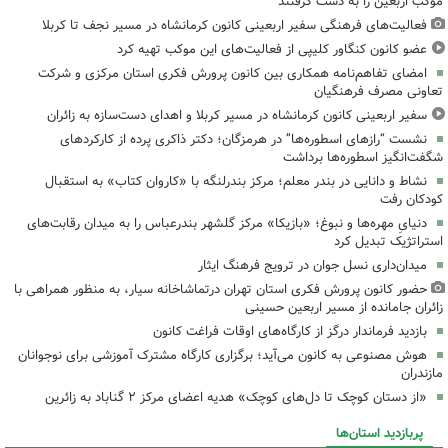
موکب اربعین را به دست گرفتند
فعالیت‌های فرهنگی سفیر اربعینی کانون کرمانشاه در مسیر نجف تا کربلا
عضو کانون کنگاور کلیپی از فعالیت‌های این موکب تهیه کرد
امضای تفاهم‌نامه همکاری بین کانون پرورش فکری استان مرکزی و شرکت
تعاونی مصرف فرهنگیان
سفیر اربعینی کانون کرمانشاه در مسیر کربلا و اهدای دست‌سازه به زائران
نشست “رازهای اسطوره‌ها” در هرمزگان؛ دکتر ذاکری پرده از کارکردهای
شگفت‌انگیز اسطوره‌ها برداشت
نشاط و دانایی در بندر معلم؛ مرکز بندرلنگه با «کاروان کتاب» به استقبال
کودکان رفت
دنیایِ مهره‌ها و نبوغ؛ «بازیکا» مرکز گلشهر بندرعباس را به میدان رقابت‌های
استراتژیک تبدیل کرد
میدان‌داری نسل جوان در ترویج فرهنگ ایثار
حضور کانون پرورش فکری استان تهران درتماشاخانه سیار، به منظور همراهی با
زائران جامانده از مسیر اربعین حسینی
بازدید فرماندار درگز از کارگاه‌های اوقات فراغت کانون
هوش مصنوعی به کانون می‌آید؛ برگزاری کارگاه مشترک آموزشی برای نوجوانان
مازندران
«از دستان کوچک تا دل‌های کوچک» هدیه اعضای مرکز ۲ گناباد به زائرین
پربازدید استان‌ها