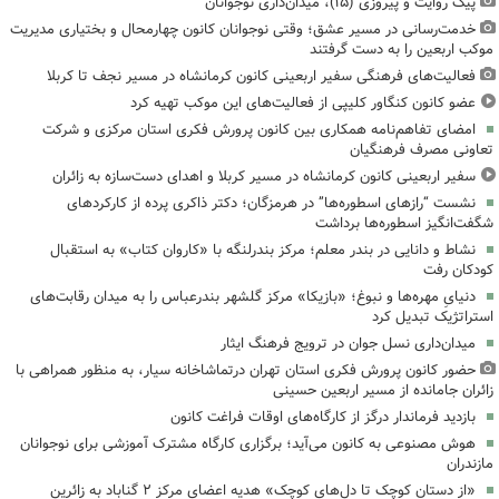
پیک روایت و پیروزی (۱۵)، میدان‌داری نوجوانان
خدمت‌رسانی در مسیر عشق؛ وقتی نوجوانان کانون چهارمحال و بختیاری مدیریت
موکب اربعین را به دست گرفتند
فعالیت‌های فرهنگی سفیر اربعینی کانون کرمانشاه در مسیر نجف تا کربلا
عضو کانون کنگاور کلیپی از فعالیت‌های این موکب تهیه کرد
امضای تفاهم‌نامه همکاری بین کانون پرورش فکری استان مرکزی و شرکت
تعاونی مصرف فرهنگیان
سفیر اربعینی کانون کرمانشاه در مسیر کربلا و اهدای دست‌سازه به زائران
نشست “رازهای اسطوره‌ها” در هرمزگان؛ دکتر ذاکری پرده از کارکردهای
شگفت‌انگیز اسطوره‌ها برداشت
نشاط و دانایی در بندر معلم؛ مرکز بندرلنگه با «کاروان کتاب» به استقبال
کودکان رفت
دنیایِ مهره‌ها و نبوغ؛ «بازیکا» مرکز گلشهر بندرعباس را به میدان رقابت‌های
استراتژیک تبدیل کرد
میدان‌داری نسل جوان در ترویج فرهنگ ایثار
حضور کانون پرورش فکری استان تهران درتماشاخانه سیار، به منظور همراهی با
زائران جامانده از مسیر اربعین حسینی
بازدید فرماندار درگز از کارگاه‌های اوقات فراغت کانون
هوش مصنوعی به کانون می‌آید؛ برگزاری کارگاه مشترک آموزشی برای نوجوانان
مازندران
«از دستان کوچک تا دل‌های کوچک» هدیه اعضای مرکز ۲ گناباد به زائرین